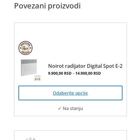
Povezani proizvodi
Noirot radijator Digital Spot E-2
Распон цена: од 9.90
9.900,00
RSD
–
14.900,00
RSD
Овај
производ
има
Odaberite opcije
више
варијанти.
Опције
могу
бити
изабране
на