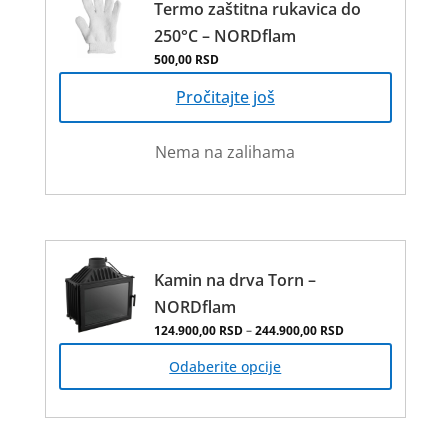
Termo zaštitna rukavica do
страници
250°C – NORDflam
производа.
500,00
RSD
Pročitajte još
Nema na zalihama
Kamin na drva Torn –
NORDflam
Распон цена: од 
124.900,00
RSD
–
244.900,00
RSD
Овај
производ
Odaberite opcije
има
више
варијанти.
Опције