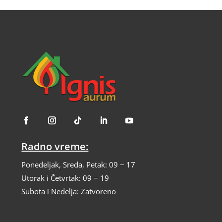
могу
бити
изабране
на
страници
производа
Radno vreme:
Ponedeljak, Sreda, Petak: 09 − 17
Utorak i Četvrtak: 09 − 19
Subota i Nedelja: Zatvoreno