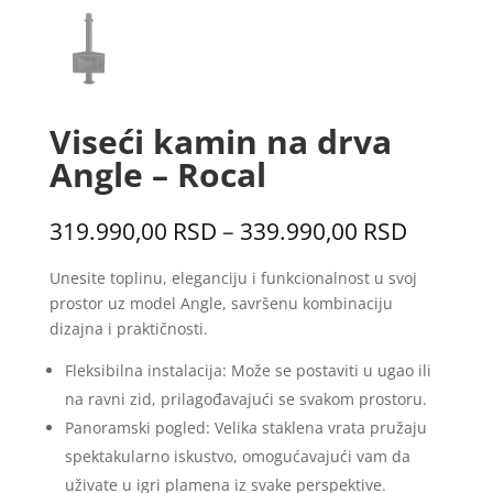
Viseći kamin na drva
Angle – Rocal
Распон
319.990,00
RSD
–
339.990,00
RSD
цена:
од
Unesite toplinu, eleganciju i funkcionalnost u svoj
319.990
prostor uz model Angle, savršenu kombinaciju
до
dizajna i praktičnosti.
339.990
Fleksibilna instalacija: Može se postaviti u ugao ili
na ravni zid, prilagođavajući se svakom prostoru.
Panoramski pogled: Velika staklena vrata pružaju
spektakularno iskustvo, omogućavajući vam da
uživate u igri plamena iz svake perspektive.