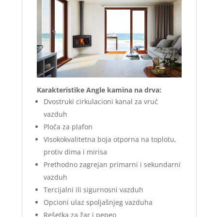
Karakteristike Angle kamina na drva:
Dvostruki cirkulacioni kanal za vruć
vazduh
Ploča za plafon
Visokokvalitetna boja otporna na toplotu,
protiv dima i mirisa
Prethodno zagrejan primarni i sekundarni
vazduh
Tercijalni ili sigurnosni vazduh
Opcioni ulaz spoljašnjeg vazduha
Rešetka za žar i pepeo