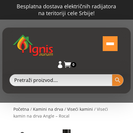
Besplatna dostava električnih radijatora
na teritoriji cele Srbije!


0
Početna
/
Kamini na drva
/
Viseći kamini
/ Viseći
kamin na drva Angle – Rocal