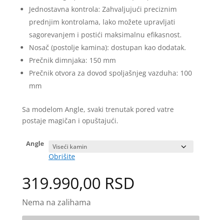
Jednostavna kontrola: Zahvaljujući preciznim
prednjim kontrolama, lako možete upravljati
sagorevanjem i postići maksimalnu efikasnost.
Nosač (postolje kamina): dostupan kao dodatak.
Prečnik dimnjaka: 150 mm
Prečnik otvora za dovod spoljašnjeg vazduha: 100
mm
Sa modelom Angle, svaki trenutak pored vatre
postaje magičan i opuštajući.
Angle
Obrišite
319.990,00
RSD
Nema na zalihama