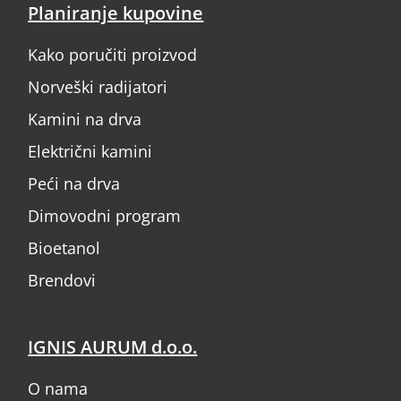
Planiranje kupovine
Kako poručiti proizvod
Norveški radijatori
Kamini na drva
Električni kamini
Peći na drva
Dimovodni program
Bioetanol
Brendovi
IGNIS AURUM d.o.o.
O nama