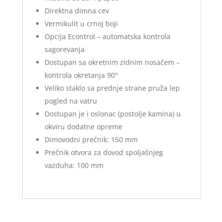
Direktna dimna cev
Vermikulit u crnoj boji
Opcija Econtrol – automatska kontrola
sagorevanja
Dostupan sa okretnim zidnim nosačem –
kontrola okretanja 90°
Veliko staklo sa prednje strane pruža lep
pogled na vatru
Dostupan je i oslonac (postolje kamina) u
okviru dodatne opreme
Dimovodni prečnik: 150 mm
Prečnik otvora za dovod spoljašnjeg
vazduha: 100 mm