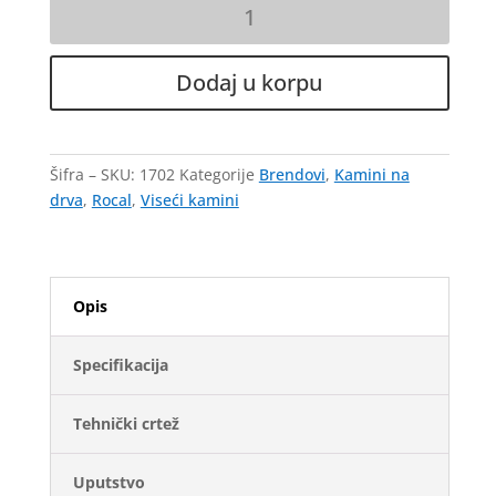
Viseći
kamin
na
drva
Dodaj u korpu
Angle
-
Rocal
Šifra – SKU:
1702
Kategorije
Brendovi
,
Kamini na
količina
drva
,
Rocal
,
Viseći kamini
Opis
Specifikacija
Tehnički crtež
Uputstvo