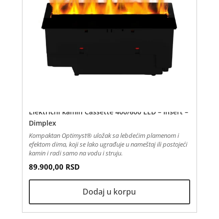
Električni kamin Cassette 400/600 LED – Insert –
Dimplex
Kompaktan Optimyst® uložak sa lebdećim plamenom i
efektom dima, koji se lako ugrađuje u nameštaj ili postojeći
kamin i radi samo na vodu i struju.
89.900,00
RSD
Dodaj u korpu