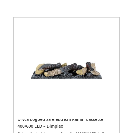
Drvca Logbed za električni kamin Cassette
400/600 LED – Dimplex