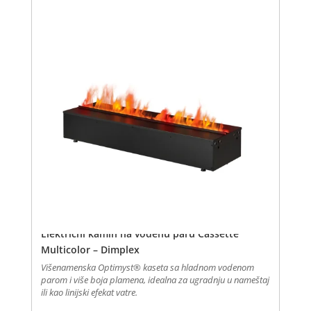
Električni kamin na vodenu paru Cassette
Multicolor – Dimplex
Višenamenska Optimyst® kaseta sa hladnom vodenom
parom i više boja plamena, idealna za ugradnju u nameštaj
ili kao linijski efekat vatre.
Овај