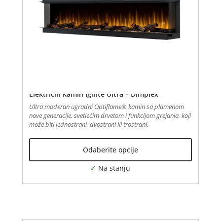
Električni kamin Ignite Ultra – Dimplex
Ultra moderan ugradni Optiflame® kamin sa plamenom
nove generacije, svetlećim drvetom i funkcijom grejanja, koji
može biti jednostrani, dvostrani ili trostrani.
Овај
Odaberite opcije
производ
има
више
варијанти.
Опције
могу