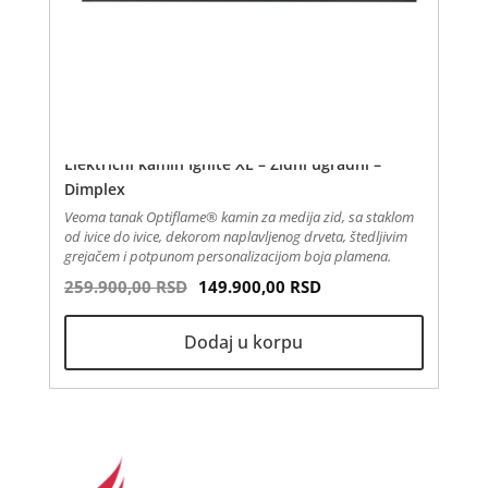
Električni kamin Ignite XL – Zidni ugradni –
Dimplex
Veoma tanak Optiflame® kamin za medija zid, sa staklom
od ivice do ivice, dekorom naplavljenog drveta, štedljivim
grejačem i potpunom personalizacijom boja plamena.
Оригинална цена је била: 259.900
Тренутна цена је: 1
259.900,00
RSD
149.900,00
RSD
Dodaj u korpu