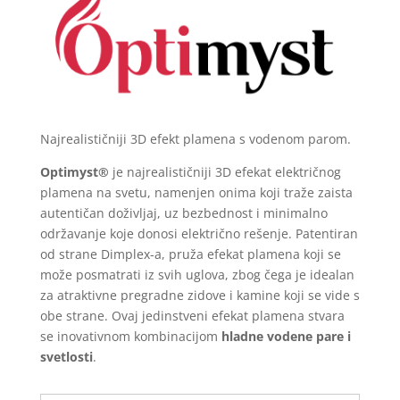
Najrealističniji 3D efekt plamena s vodenom parom.
Optimyst®
je najrealističniji 3D efekat električnog
plamena na svetu, namenjen onima koji traže zaista
autentičan doživljaj, uz bezbednost i minimalno
održavanje koje donosi električno rešenje. Patentiran
od strane Dimplex-a, pruža efekat plamena koji se
može posmatrati iz svih uglova, zbog čega je idealan
za atraktivne pregradne zidove i kamine koji se vide s
obe strane. Ovaj jedinstveni efekat plamena stvara
se inovativnom kombinacijom
hladne vodene pare i
svetlosti
.