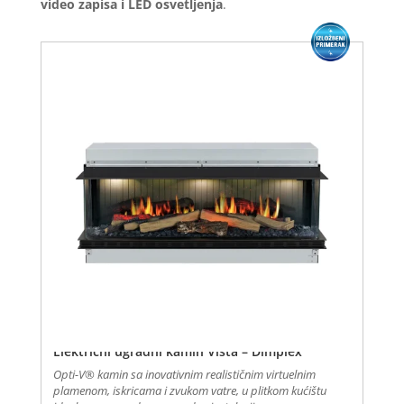
video zapisa i LED osvetljenja
.
Električni ugradni kamin Vista – Dimplex
Opti-V® kamin sa inovativnim realističnim virtuelnim
plamenom, iskricama i zvukom vatre, u plitkom kućištu