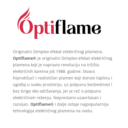
Originalni Dimplex efekat električnog plamena.
Optiflame®
je originalni Dimplex efekat električnog
plamena koji je napravio revoluciju na tržištu
električnih kamina još 1988. godine.
Stvara
hipnotišući i realističan plamen koji donosi toplinu i
ugođaj u svaku prostoriju, uz potpunu bezbednost i
bez brige oko održavanja, jer je reč o potpuno
električnom rešenju. Neprestano usavršavan i
razvijan,
Optiflame®
i dalje ostaje najpopularnija
tehnologija električnog plamena na svetu.