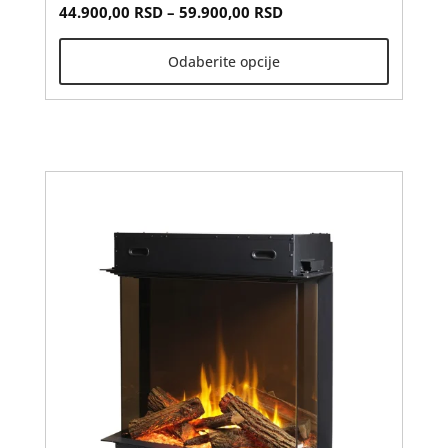
Распон цена: од 44.90
Овај
44.900,00
RSD
–
59.900,00
RSD
производ
Odaberite opcije
има
више
варијанти.
Опције
могу
бити
изабране
на
страници
производа.