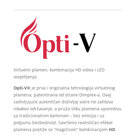
Virtuelni plamen, kombinacija HD videa i LED
osvjetljenja.
Opti-V®
je prva i originalna tehnologija virtuelnog
plamena, patentirana od strane Dimplex-a. Ovaj
zadivljujuće autentičan doživljaj vatre ne zahteva
nikakvo održavanje, a pruža sliku plamena uporedivu
sa tradicionalnim kaminom – bez emisija i uz
potpunu bezbednost. Savršeno realističan efekat
plamena postiže se “magičnom” kombinacijom
HD