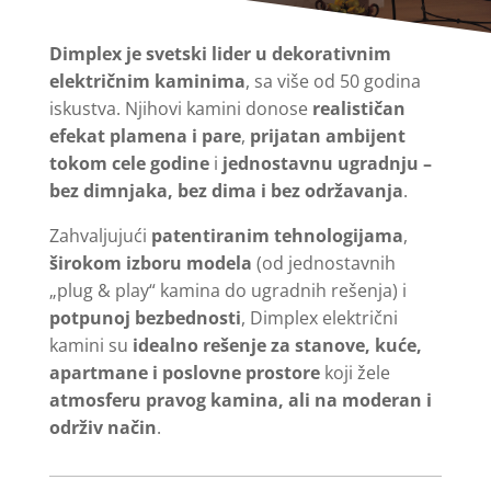
Dimplex je svetski lider u dekorativnim
električnim kaminima
, sa više od 50 godina
iskustva. Njihovi kamini donose
realističan
efekat plamena i pare
,
prijatan ambijent
tokom cele godine
i
jednostavnu ugradnju –
bez dimnjaka, bez dima i bez održavanja
.
Zahvaljujući
patentiranim tehnologijama
,
širokom izboru modela
(od jednostavnih
„plug & play“ kamina do ugradnih rešenja) i
potpunoj bezbednosti
, Dimplex električni
kamini su
idealno rešenje za stanove, kuće,
apartmane i poslovne prostore
koji žele
atmosferu pravog kamina, ali na moderan i
održiv način
.