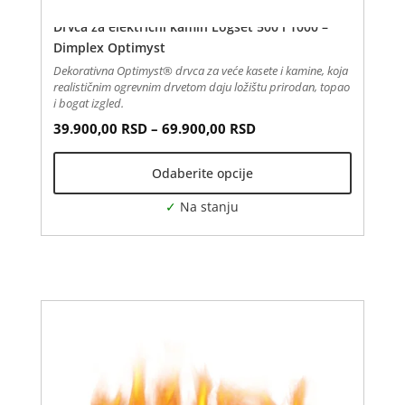
Drvca za električni kamin Logset 500 i 1000 –
Dimplex Optimyst
Dekorativna Optimyst® drvca za veće kasete i kamine, koja
realističnim ogrevnim drvetom daju ložištu prirodan, topao
i bogat izgled.
Распон цена: од 39.90
Овај
39.900,00
RSD
–
69.900,00
RSD
производ
Odaberite opcije
има
више
варијанти.
Опције
могу
бити
изабране
на
страници
производа.