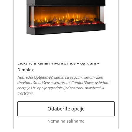
Električni kamin Vivente Plus – Ugradni –
Dimplex
Napredni Optiflame® kamin sa pravim i keramičkim
drvetom, SmartSense senzorom, Comfort$aver uštedom
energije i tri opcije ugradnje (jednostrani, dvostrani ili
trostrani).
Овај
Odaberite opcije
производ
има
Nema na zalihama
више
варијанти.