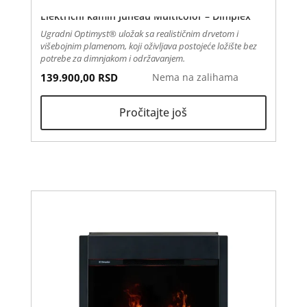
Električni kamin Juneau Multicolor – Dimplex
Ugradni Optimyst® uložak sa realističnim drvetom i
višebojnim plamenom, koji oživljava postojeće ložište bez
potrebe za dimnjakom i održavanjem.
139.900,00
RSD
Nema na zalihama
Pročitajte još