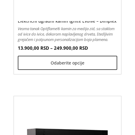
Električni ugradni kamin Ignite Evolve – Dimplex
Veoma tanak Optiflame® kamin za medija zid, sa staklom
od ivice do ivice, dekorom naplavljenog drveta, štedljivim
grejačem i potpunom personalizacijom boja plamena.
Распон цена: од 13.
Овај
13.900,00
RSD
–
249.900,00
RSD
производ
Odaberite opcije
има
више
варијанти.
Опције
могу
бити
изабране
на
страници
производа.