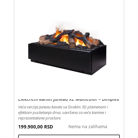
Električni kamin Juneau XL Multicolor – Dimplex
Veća verzija Juneau kasete sa širokim 3D plamenom i
efektom pucketanja drva, savršena za veće kamine i
reprezentativne prostore.
199.900,00
RSD
Nema na zalihama