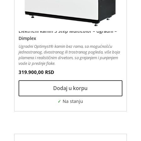
Električni kamin 3 Step Multicolor – Ugradni –
Dimplex
Ugradni Optimyst® kamin bez rama, sa mogućnošću
jednostranog, dvostranog ili trostranog pogleda, više boja
plamena i realističnim drvetom, sa grejanjem i punjenjem
vode iz prednje fioke.
319.900,00
RSD
Dodaj u korpu