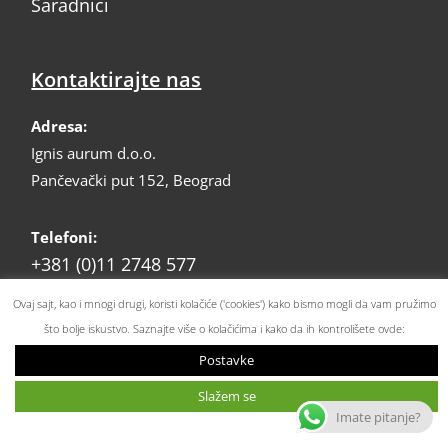
Saradnici
Kontaktirajte nas
Adresa:
Ignis aurum d.o.o.
Pančevački put 152, Beograd
Telefoni:
+381 (0)11 2748 577
+381 (0)60 500 3333
Ovaj sajt, kao i mnogi drugi, koristi kolačiće ('cookies') kako bismo mogli da vam pružimo
što bolje iskustvo. Saznajte više o kolačićima i kako da ih kontrolišete ovde:
+381 (0)60 600 3333
Postavke
prodaja@ignis.rs
Slažem se
Email:
Imate pitanje?