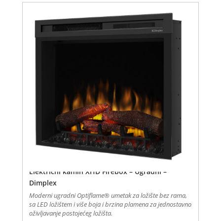
Električni kamin XHD Firebox – Ugradni –
Dimplex
Moderni ugradni Optiflame® umetak za ložište bez rama,
sa LED ložištem i više boja i brzina plamena za jednostavno
oživljavanje postojećeg ložišta.