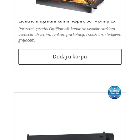
Električni ugradni kamin Aspire 30″ – Dimplex
Portretni ugradni Optiflame® kamin sa visokim staklom,
svetlećim drvetom, zvukom pucketanja i snažnim, štedljivim
grejačem.
Dodaj u korpu