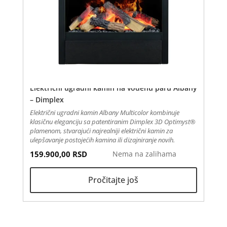
Električni ugradni kamin na vodenu paru Albany
– Dimplex
Električni ugradni kamin Albany Multicolor kombinuje
klasičnu eleganciju sa patentiranim Dimplex 3D Optimyst®
plamenom, stvarajući najrealniji električni kamin za
ulepšavanje postojećih kamina ili dizajniranje novih.
159.900,00
RSD
Nema na zalihama
Pročitajte još