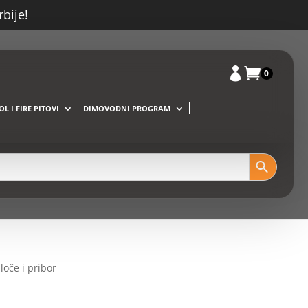
rbije!


0
L I FIRE PITOVI
DIMOVODNI PROGRAM
loče i pribor