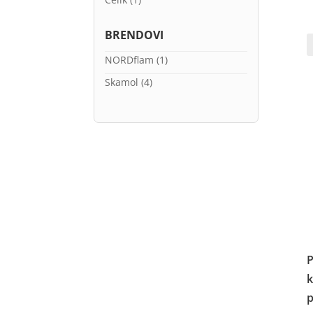
BRENDOVI
NORDflam
(1)
Skamol
(4)
P
k
p