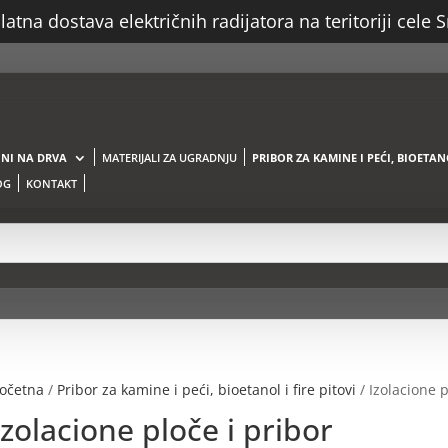
atna dostava električnih radijatora na teritoriji cele S
NI NA DRVA
MATERIJALI ZA UGRADNJU
PRIBOR ZA KAMINE I PEĆI, BIOETANO
OG
KONTAKT
očetna
/
Pribor za kamine i peći, bioetanol i fire pitovi
/ Izolacione p
Izolacione ploče i pribor