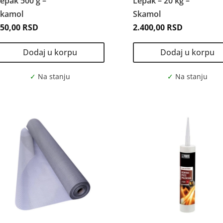
epak 500 g –
Lepak – 20 kg –
Skamol
Skamol
750,00
RSD
2.400,00
RSD
Dodaj u korpu
Dodaj u korpu