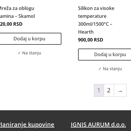
reža za oblogu
Silikon za visoke
kamina – Skamol
temperature
220,00
RSD
300ml/1500°C –
Hearth
Dodaj u korpu
900,00
RSD
Dodaj u korpu
1
2
→
Planiranje kupovine
IGNIS AURUM d.o.o.