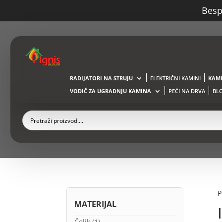
Bespl
RADIJATORI NA STRUJU
ELEKTRIČNI KAMINI
KAMI
VODIČ ZA UGRADNJU KAMINA
PEĆI NA DRVA
BL
P
MATERIJAL
Čelik
(1)