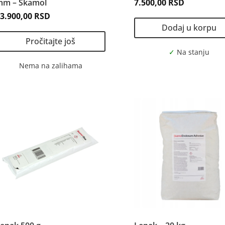
mm – Skamol
7.500,00
RSD
23.900,00
RSD
Dodaj u korpu
Pročitajte još
Nema na zalihama