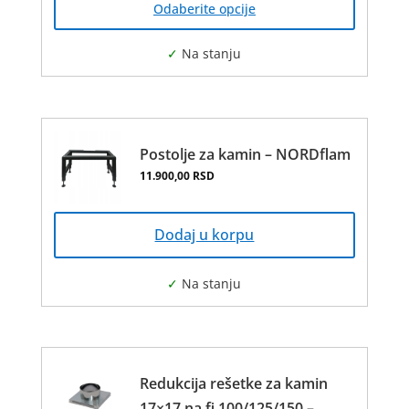
Odaberite opcije
има
више
варијанти.
Опције
могу
бити
изабране
Postolje za kamin – NORDflam
на
11.900,00
RSD
страници
производа.
Dodaj u korpu
Redukcija rešetke za kamin
17×17 na fi 100/125/150 –