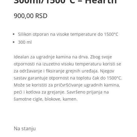
900,00
RSD
Silikon otporan na visoke temperature do 1500°C
300 ml
Idealan za ugradnje kamina na drva. Zbog svoje
otpornosti na izuzetno visoku temperaturu koristi se
za održavanje i fiksiranje grejnih uređaja. Njegov
sastav garantuje otpornost na toplotu čak do 1500°C.
Može se koristiti za pričvršćivanje ugradnih kamina,
peći i kotlova za grejanje. Savršeno prijanja na
šamotne cigle, blokove, kamen.