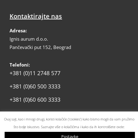
Kontaktirajte nas
Adresa:
Ignis aurum d.o.o.
Pančevački put 152, Beograd
Telefoni:
+381 (0)11 2748 577
+381 (0)60 500 3333
+381 (0)60 600 3333
prodaja@ignis.rs
Email:
Ovaj sajt, kao i mnogi drugi, koristi kolačiće ('cookies') kako bismo mogli da vam pružimo
što bolje iskustvo. Saznajte više o kolačićima i kako da ih kontrolišete ovde:
Postavke