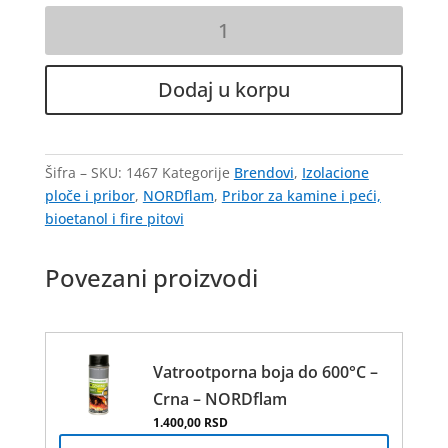
Silikon
za
visoke
temperature
Dodaj u korpu
300ml/1500°C
-
Hearth
Šifra – SKU:
1467
Kategorije
Brendovi
,
Izolacione
količina
ploče i pribor
,
NORDflam
,
Pribor za kamine i peći,
bioetanol i fire pitovi
Povezani proizvodi
Vatrootporna boja do 600°C –
Crna – NORDflam
1.400,00
RSD
Овај
производ