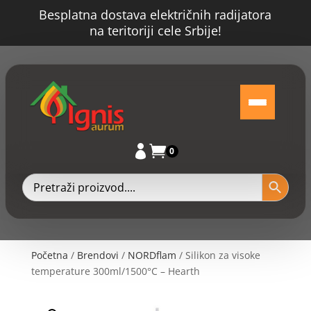
Besplatna dostava električnih radijatora
na teritoriji cele Srbije!


0
Početna
/
Brendovi
/
NORDflam
/ Silikon za visoke
temperature 300ml/1500°C – Hearth