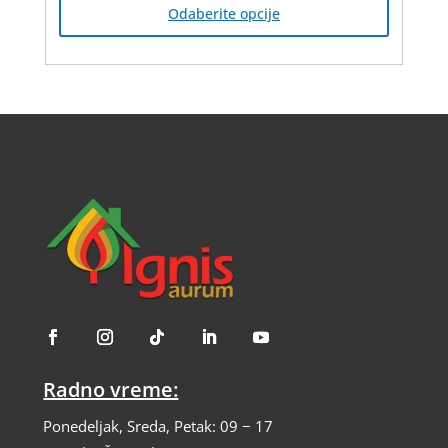
производ
Odaberite opcije
има
више
варијанти.
Опције
могу
бити
изабране
на
страници
производа.
Radno vreme:
Ponedeljak, Sreda, Petak: 09 − 17