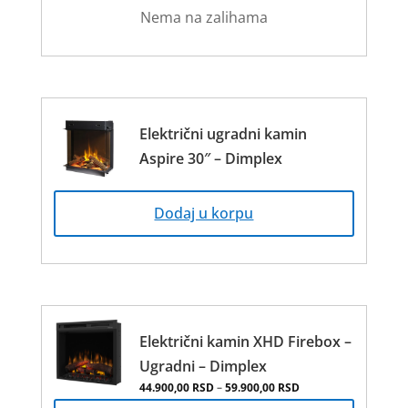
Nema na zalihama
варијанти.
Опције
могу
бити
изабране
на
Električni ugradni kamin
страници
Aspire 30″ – Dimplex
производа.
Dodaj u korpu
Električni kamin XHD Firebox –
Ugradni – Dimplex
Распон цена: од 44.
44.900,00
RSD
–
59.900,00
RSD
Овај