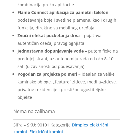
kombinacija preko aplikacije
Flame Connect aplikacija za pametni telefon
–
podešavanje boje i svetline plamena, kao i drugih
funkcija, direktno sa mobilnog uređaja
Zvučni efekat pucketanja drva
– pojačava
autentičan osećaj pravog ognjišta
Jednostavno dopunjavanje vode
– putem fioke na
prednjoj strani, uz autonomiju rada od oko 8–10
sati (u zavisnosti od podešavanja)
Pogodan za projekte po meri
– idealan za velike
kaminske obloge, „feature“ zidove, medija–zidove,
privatne rezidencije i prestižne ugostiteljske
objekte
Nema na zalihama
Šifra – SKU:
90101
Kategorije
Dimplex električni
kamini
,
Električni kamini