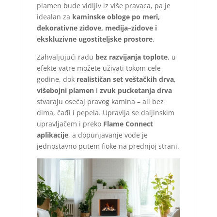
plamen bude vidljiv iz više pravaca, pa je
idealan za
kaminske obloge po meri,
dekorativne zidove, medija–zidove i
ekskluzivne ugostiteljske prostore
.
Zahvaljujući radu
bez razvijanja toplote
, u
efekte vatre možete uživati tokom cele
godine, dok
realističan set veštačkih drva
,
višebojni plamen
i
zvuk pucketanja drva
stvaraju osećaj pravog kamina – ali bez
dima, čađi i pepela. Upravlja se daljinskim
upravljačem i preko
Flame Connect
aplikacije
, a dopunjavanje vode je
jednostavno putem fioke na prednjoj strani.