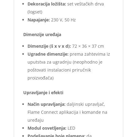
Dekoracija ložišta:
set veštačkih drva
(logset)
Napajanje:
230 V, 50 Hz
Dimenzije uređaja
Dimenzije (š x v x d):
72 × 36 × 37 cm
Ugradne dimenzije:
prema zahtevima iz
uputstva za ugradnju (neophodno je
poštovati instalacioni priručnik
proizvođača)
Upravljanje i efekti
Način upravljanja:
daljinski upravljač,
Flame Connect aplikacija i komande na
uređaju
Modul osvetljenja:
LED
Podešavanje boje plamena:
da