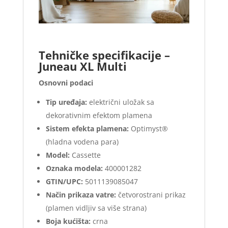
Tehničke specifikacije –
Juneau XL Multi
Osnovni podaci
Tip uređaja:
električni uložak sa
dekorativnim efektom plamena
Sistem efekta plamena:
Optimyst®
(hladna vodena para)
Model:
Cassette
Oznaka modela:
400001282
GTIN/UPC:
5011139085047
Način prikaza vatre:
četvorostrani prikaz
(plamen vidljiv sa više strana)
Boja kućišta:
crna