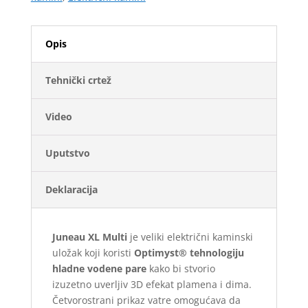
Opis
Tehnički crtež
Video
Uputstvo
Deklaracija
Juneau XL Multi
je veliki električni kaminski
uložak koji koristi
Optimyst® tehnologiju
hladne vodene pare
kako bi stvorio
izuzetno uverljiv 3D efekat plamena i dima.
Četvorostrani prikaz vatre omogućava da