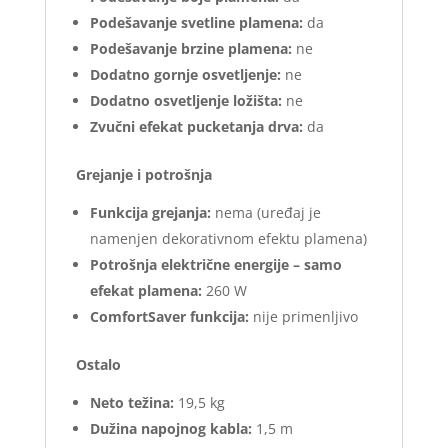
Podešavanje svetline plamena:
da
Podešavanje brzine plamena:
ne
Dodatno gornje osvetljenje:
ne
Dodatno osvetljenje ložišta:
ne
Zvučni efekat pucketanja drva:
da
Grejanje i potrošnja
Funkcija grejanja:
nema (uređaj je
namenjen dekorativnom efektu plamena)
Potrošnja električne energije – samo
efekat plamena:
260 W
ComfortSaver funkcija:
nije primenljivo
Ostalo
Neto težina:
19,5 kg
Dužina napojnog kabla:
1,5 m