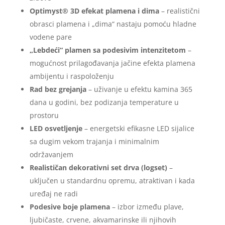
Optimyst® 3D efekat plamena i dima
– realistični
obrasci plamena i „dima“ nastaju pomoću hladne
vodene pare
„Lebdeći“ plamen sa podesivim intenzitetom
–
mogućnost prilagođavanja jačine efekta plamena
ambijentu i raspoloženju
Rad bez grejanja
– uživanje u efektu kamina 365
dana u godini, bez podizanja temperature u
prostoru
LED osvetljenje
– energetski efikasne LED sijalice
sa dugim vekom trajanja i minimalnim
održavanjem
Realističan dekorativni set drva (logset)
–
uključen u standardnu opremu, atraktivan i kada
uređaj ne radi
Podesive boje plamena
– izbor između plave,
ljubičaste, crvene, akvamarinske ili njihovih