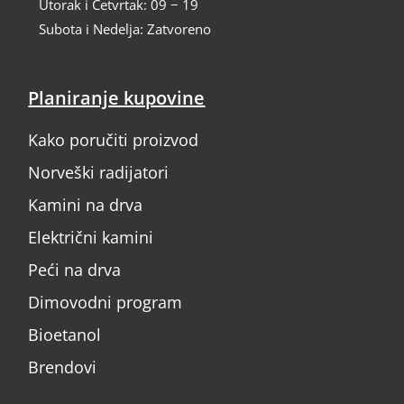
Utorak i Četvrtak: 09 − 19
Subota i Nedelja: Zatvoreno
Planiranje kupovine
Kako poručiti proizvod
Norveški radijatori
Kamini na drva
Električni kamini
Peći na drva
Dimovodni program
Bioetanol
Brendovi