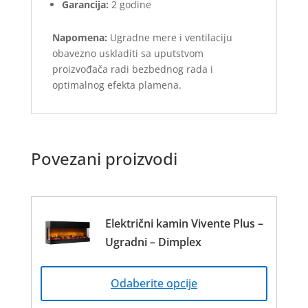
Garancija:
2 godine
Napomena:
Ugradne mere i ventilaciju
obavezno uskladiti sa uputstvom
proizvođača radi bezbednog rada i
optimalnog efekta plamena.
Povezani proizvodi
Električni kamin Vivente Plus –
Ugradni – Dimplex
Овај
производ
Odaberite opcije
има
више