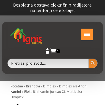
Besplatna dostava električnih radijatora
na teritoriji cele Srbije!


1
Početna
/
Brendovi
/
Dimplex
/
Dimplex električni
kamini
/ Električni kamin Juneau XL Multicolor –
Dimplex