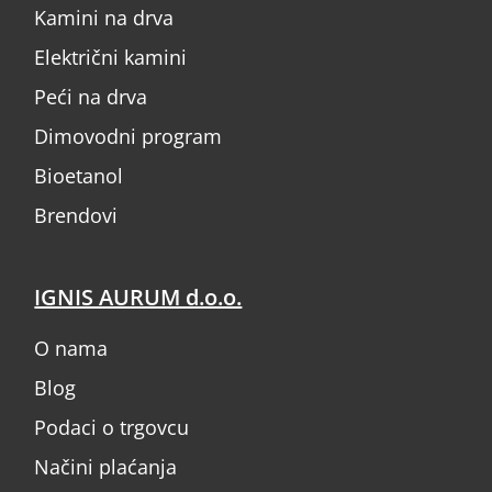
Kamini na drva
Električni kamini
Peći na drva
Dimovodni program
Bioetanol
Brendovi
IGNIS AURUM d.o.o.
O nama
Blog
Podaci o trgovcu
Načini plaćanja