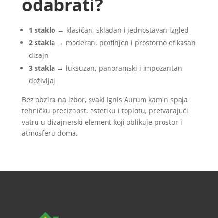
odabrati?
1 staklo
→ klasičan, skladan i jednostavan izgled
2 stakla
→ moderan, profinjen i prostorno efikasan
dizajn
3 stakla
→ luksuzan, panoramski i impozantan
doživljaj
Bez obzira na izbor, svaki Ignis Aurum kamin spaja
tehničku preciznost, estetiku i toplotu,
pretvarajući
vatru u dizajnerski element koji oblikuje prostor i
atmosferu doma.