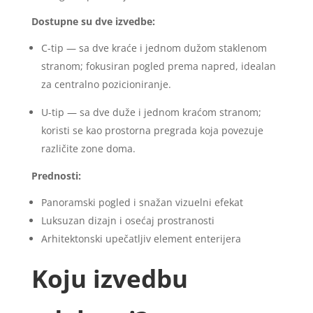
Dostupne su dve izvedbe:
C-tip — sa dve kraće i jednom dužom staklenom
stranom; fokusiran pogled prema napred, idealan
za centralno pozicioniranje.
U-tip — sa dve duže i jednom kraćom stranom;
koristi se kao prostorna pregrada koja povezuje
različite zone doma.
Prednosti:
Panoramski pogled i snažan vizuelni efekat
Luksuzan dizajn i osećaj prostranosti
Arhitektonski upečatljiv element enterijera
Koju izvedbu