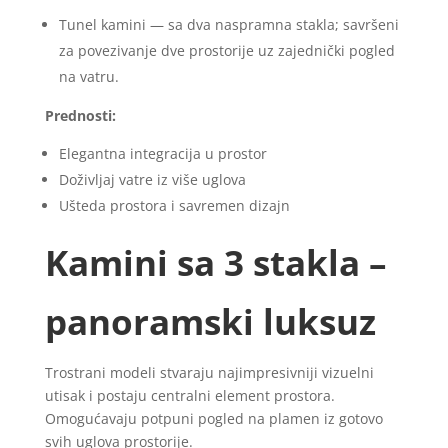
Tunel kamini — sa dva naspramna stakla; savršeni
za povezivanje dve prostorije uz zajednički pogled
na vatru.
Prednosti:
Elegantna integracija u prostor
Doživljaj vatre iz više uglova
Ušteda prostora i savremen dizajn
Kamini sa 3 stakla –
panoramski luksuz
Trostrani modeli stvaraju najimpresivniji vizuelni
utisak i postaju centralni element prostora.
Omogućavaju potpuni pogled na plamen iz gotovo
svih uglova prostorije.