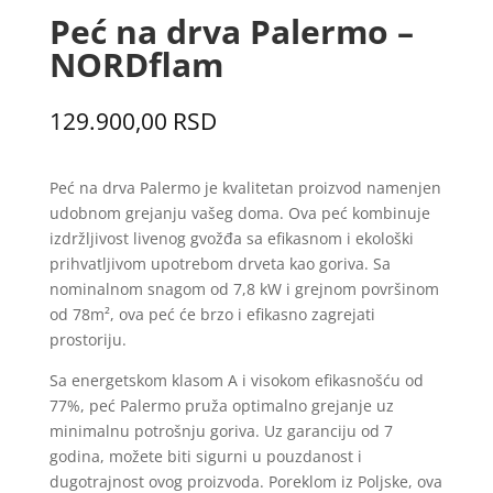
Peć na drva Palermo –
NORDflam
129.900,00
RSD
Peć na drva Palermo je kvalitetan proizvod namenjen
udobnom grejanju vašeg doma. Ova peć kombinuje
izdržljivost livenog gvožđa sa efikasnom i ekološki
prihvatljivom upotrebom drveta kao goriva. Sa
nominalnom snagom od 7,8 kW i grejnom površinom
od 78m², ova peć će brzo i efikasno zagrejati
prostoriju.
Sa energetskom klasom A i visokom efikasnošću od
77%, peć Palermo pruža optimalno grejanje uz
minimalnu potrošnju goriva. Uz garanciju od 7
godina, možete biti sigurni u pouzdanost i
dugotrajnost ovog proizvoda. Poreklom iz Poljske, ova