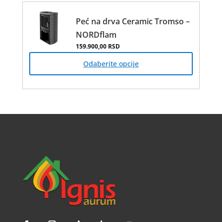
Peć na drva Ceramic Tromso –
NORDflam
159.900,00
RSD
Овај
производ
Odaberite opcije
има
више
варијанти.
Опције
могу
бити
изабране
на
страници
производа.