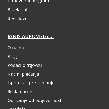
Dimovodni program
Bioetanol
Brendovi
IGNIS AURUM d.o.o.
O nama
Blog
Podaci o trgovcu
Načini plaćanja
Isporuka i preuzimanje
Reklamacije
Odricanje od odgovornosti