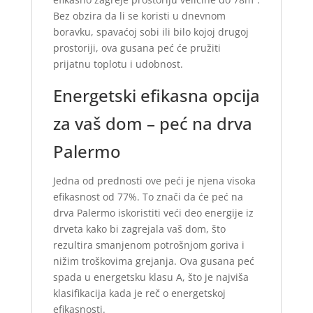
Bez obzira da li se koristi u dnevnom
boravku, spavaćoj sobi ili bilo kojoj drugoj
prostoriji, ova gusana peć će pružiti
prijatnu toplotu i udobnost.
Energetski efikasna opcija
za vaš dom – peć na drva
Palermo
Jedna od prednosti ove peći je njena visoka
efikasnost od 77%. To znači da će peć na
drva Palermo iskoristiti veći deo energije iz
drveta kako bi zagrejala vaš dom, što
rezultira smanjenom potrošnjom goriva i
nižim troškovima grejanja. Ova gusana peć
spada u energetsku klasu A, što je najviša
klasifikacija kada je reč o energetskoj
efikasnosti.