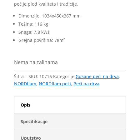
peć je plod kvaliteta i tradicije.
Dimenzije: 1034x450x367 mm
Težina: 116 kg
Snaga: 7,8 kWž
Grejna površina: 78m²
Nema na zalihama
Šifra – SKU:
10716
Kategorije
Gusane peći na drva
,
NORDflam
,
NORDflam peći
,
Peći na drva
Opis
Specifikacije
Uputstvo