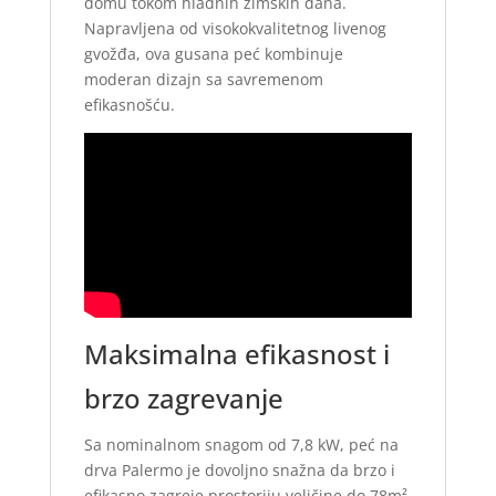
domu tokom hladnih zimskih dana.
Napravljena od visokokvalitetnog livenog
gvožđa, ova gusana peć kombinuje
moderan dizajn sa savremenom
efikasnošću.
Maksimalna efikasnost i
brzo zagrevanje
Sa nominalnom snagom od 7,8 kW, peć na
drva Palermo je dovoljno snažna da brzo i
efikasno zagreje prostoriju veličine do 78m².