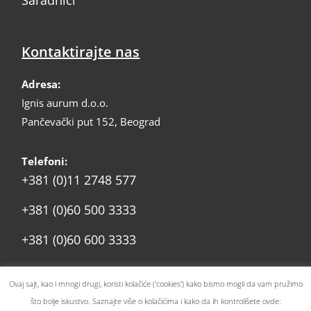
Saradnici
Kontaktirajte nas
Adresa:
Ignis aurum d.o.o.
Pančevački put 152, Beograd
Telefoni:
+381 (0)11 2748 577
+381 (0)60 500 3333
+381 (0)60 600 3333
prodaja@ignis.rs
Email:
Ovaj sajt, kao i mnogi drugi, koristi kolačiće ('cookies') kako bismo mogli da vam pružimo
što bolje iskustvo. Saznajte više o kolačićima i kako da ih kontrolišete ovde: