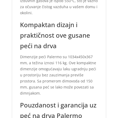
izduvnih gasova je ispod 550°C, što je važno
za očuvanje čistog vazduha u vašem domu i
okolini.
Kompaktan dizajn i
praktičnost ove gusane
peći na drva
Dimenzije peći Palermo su 1034x450x367
mm, a težina iznosi 116 kg. Ove kompaktne
dimenzije omogućavaju laku ugradnju peći
u prostoriju bez zauzimanja previše
prostora. Sa promerom dimovoda od 150
mm, gusana peć se lako može povezati sa
dimnjakom.
Pouzdanost i garancija uz
peć na drva Palermo