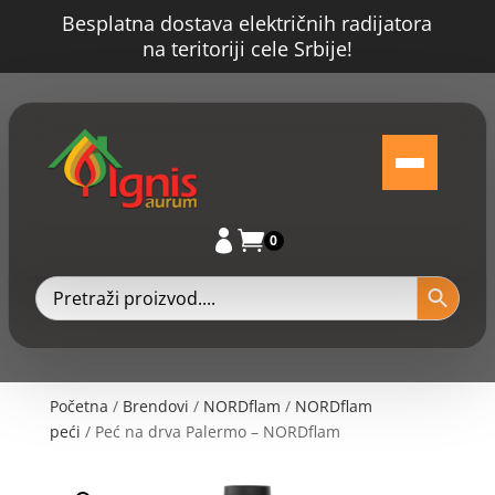
Besplatna dostava električnih radijatora
na teritoriji cele Srbije!


0
Početna
/
Brendovi
/
NORDflam
/
NORDflam
peći
/ Peć na drva Palermo – NORDflam