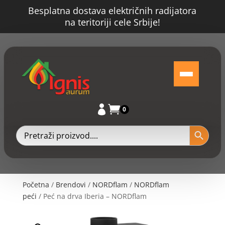
Besplatna dostava električnih radijatora
na teritoriji cele Srbije!


0
Početna
/
Brendovi
/
NORDflam
/
NORDflam
peći
/ Peć na drva Iberia – NORDflam