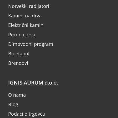
Norveški radijatori
Kamini na drva
Električni kamini
Peći na drva
Dimovodni program
Bioetanol
Brendovi
IGNIS AURUM d.o.o.
O nama
Blog
Podaci o trgovcu