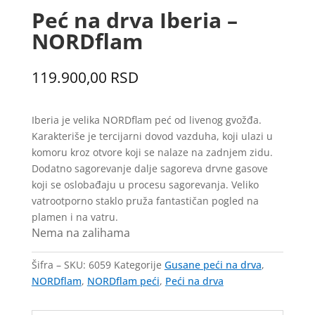
Peć na drva Iberia –
NORDflam
119.900,00
RSD
Iberia je velika NORDflam peć od livenog gvožđa.
Karakteriše je tercijarni dovod vazduha, koji ulazi u
komoru kroz otvore koji se nalaze na zadnjem zidu.
Dodatno sagorevanje dalje sagoreva drvne gasove
koji se oslobađaju u procesu sagorevanja. Veliko
vatrootporno staklo pruža fantastičan pogled na
plamen i na vatru.
Nema na zalihama
Šifra – SKU:
6059
Kategorije
Gusane peći na drva
,
NORDflam
,
NORDflam peći
,
Peći na drva