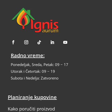
на
страници
производа.
Radno vreme:
Ponedeljak, Sreda, Petak: 09 − 17
Utorak i Četvrtak: 09 − 19
Subota i Nedelja: Zatvoreno
Planiranje kupovine
Kako poručiti proizvod