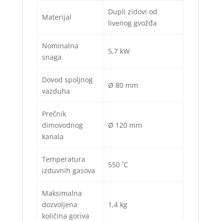
Dupli zidovi od
Materijal
livenog gvožđa
Nominalna
5,7 kW
snaga
Dovod spoljnog
Ø 80 mm
vazduha
Prečnik
dimovodnog
Ø 120 mm
kanala
Temperatura
550 ˚C
izduvnih gasova
Maksimalna
dozvoljena
1,4 kg
količina goriva