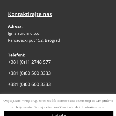
Kontaktirajte nas
Adresa:
Ignis aurum d.o.o.
Pančevački put 152, Beograd
Telefoni:
+381 (0)11 2748 577
+381 (0)60 500 3333
+381 (0)60 600 3333
prodaja@ignis.rs
Email:
Ovaj sajt, kao i mnogi drugi, koristi kolačiće ('cookies') kako bismo mogli da vam pružimo
što bolje iskustvo. Saznajte više o kolačićima i kako da ih kontrolišete ovde:
Postavke