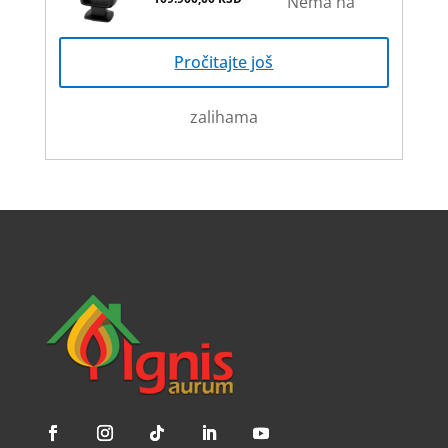
Nema na
Pročitajte još
zalihama