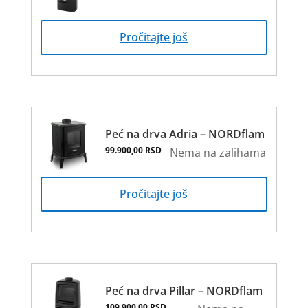
Pročitajte još
Peć na drva Adria – NORDflam
99.900,00
RSD
Nema na zalihama
Pročitajte još
Peć na drva Pillar – NORDflam
109.900,00
RSD