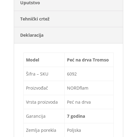
Uputstvo
Tehnički crtež
Deklaracija
Model
Peć na drva Tromso
Šifra – SKU
6092
Proizvođač
NORDflam
Vrsta proizvoda
Peć na drva
Garancija
7 godina
Zemlja porekla
Poljska