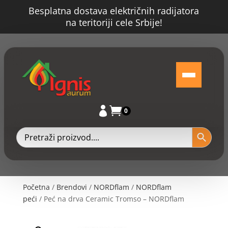
Besplatna dostava električnih radijatora
na teritoriji cele Srbije!


0
Početna
/
Brendovi
/
NORDflam
/
NORDflam
peći
/ Peć na drva Ceramic Tromso – NORDflam