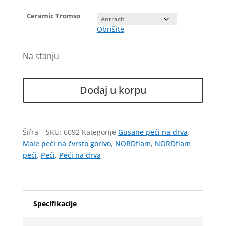
Ceramic Tromso
Obrišite
Peć
Dodaj u korpu
na
drva
Ceramic
Tromso
Šifra – SKU:
6092
Kategorije
Gusane peći na drva
,
-
Male peći na čvrsto gorivo
,
NORDflam
,
NORDflam
NORDflam
peći
,
Peći
,
Peći na drva
količina
Specifikacije