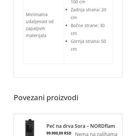
100 cm
Zadnja strana: 20
Minimalna
cm
udaljenost od
Bočne strane: 30
zapaljivih
cm
materijala
Gornja strana: 50
cm
Povezani proizvodi
Peć na drva Sora – NORDflam
99.900,00
RSD
Nema na zalihama