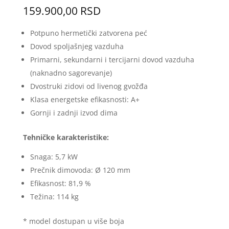
159.900,00
RSD
Potpuno hermetički zatvorena peć
Dovod spoljašnjeg vazduha
Primarni, sekundarni i tercijarni dovod vazduha
(naknadno sagorevanje)
Dvostruki zidovi od livenog gvožđa
Klasa energetske efikasnosti: A+
Gornji i zadnji izvod dima
Tehničke karakteristike:
Snaga: 5,7 kW
Prečnik dimovoda: Ø 120 mm
Efikasnost: 81,9 %
Težina: 114 kg
* model dostupan u više boja