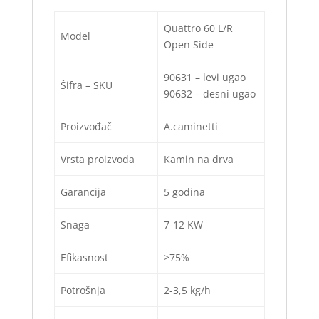
Postavljanje kaminskih rešetki za cirkulaciju
Quattro 60 L/R
vazduha
Model
Open Side
90631 – levi ugao
Šifra – SKU
90632 – desni ugao
Proizvođač
A.caminetti
Vrsta proizvoda
Kamin na drva
Garancija
5 godina
Snaga
7-12 KW
U padajućem meniju ispod
odaberite cenu kamina sa
Efikasnost
>75%
ugradnjom ili bez ugradnje.
Potrošnja
2-3,5 kg/h