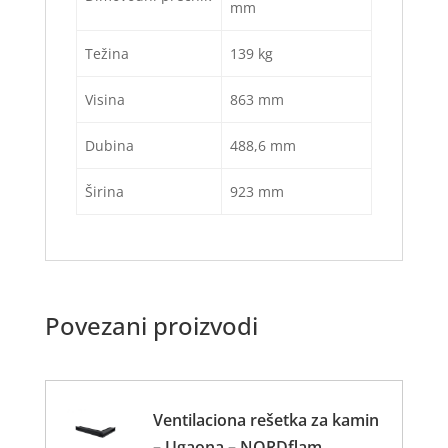
mm
Težina
139 kg
Visina
863 mm
Dubina
488,6 mm
Širina
923 mm
Povezani proizvodi
Ventilaciona rešetka za kamin
– Ugaona – NORDflam