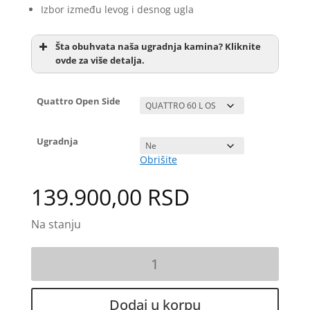
Izbor između levog i desnog ugla
Šta obuhvata naša ugradnja kamina? Kliknite
ovde za više detalja.
Quattro Open Side
Ugradnja
Obrišite
Dostavu
139.900,00
RSD
Kamin
Pozicioniranje kamina pomoću metalne
na
konstrukcije ili Ytong blokova sa pločom od
drva
termo betona
Quattro
Dodaj u korpu