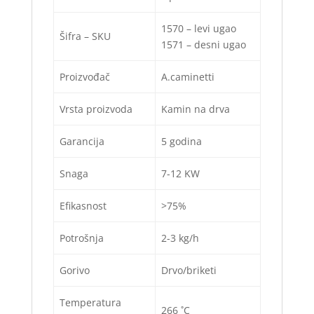
1570 – levi ugao
Šifra – SKU
1571 – desni ugao
Proizvođač
A.caminetti
Vrsta proizvoda
Kamin na drva
Garancija
5 godina
Snaga
7-12 KW
Efikasnost
>75%
Potrošnja
2-3 kg/h
Gorivo
Drvo/briketi
Temperatura
266 ˚C