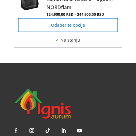
NORDflam
Распон цена: од 
124.900,00
RSD
–
244.900,00
RSD
Овај
производ
Odaberite opcije
има
више
варијанти.
Опције
могу
бити
изабране
на
страници
производа