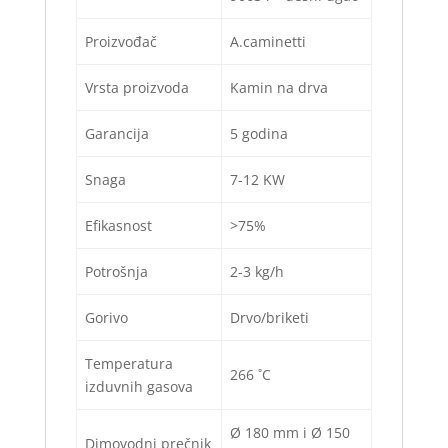
Proizvođač
A.caminetti
Vrsta proizvoda
Kamin na drva
Garancija
5 godina
Snaga
7-12 KW
Efikasnost
>75%
Potrošnja
2-3 kg/h
Gorivo
Drvo/briketi
Temperatura
266 ˚C
izduvnih gasova
Ø 180 mm i Ø 150
Dimovodni prečnik