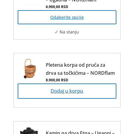
6.900,00
RSD
Овај
производ
Odaberite opcije
има
више
варијанти.
Опције
могу
бити
изабране
Pletena korpa od pruća za
на
drva sa točkićima – NORDflam
страници
8.900,00
RSD
производа.
Dodaj u korpu
Kamin na drva Etna – Ugaoni –