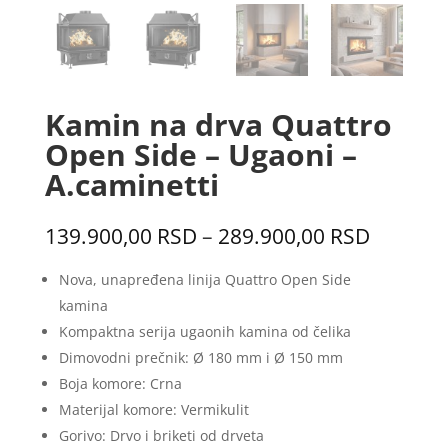
Kamin na drva Quattro
Open Side – Ugaoni –
A.caminetti
Распон
139.900,00
RSD
–
289.900,00
RSD
цена:
од
Nova, unapređena linija Quattro Open Side
139.900
kamina
до
Kompaktna serija ugaonih kamina od čelika
289.900
Dimovodni prečnik: Ø 180 mm i Ø 150 mm
Boja komore: Crna
Materijal komore: Vermikulit
Gorivo: Drvo i briketi od drveta