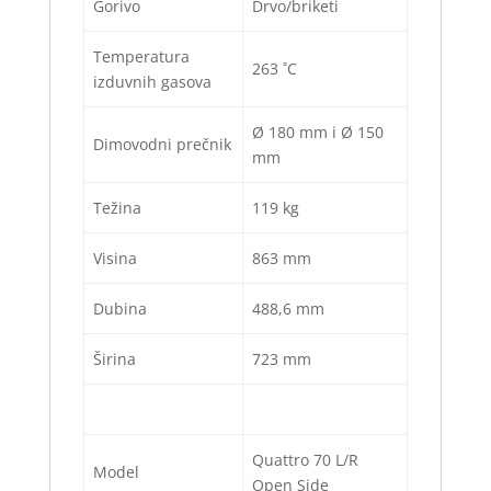
Gorivo
Drvo/briketi
Temperatura
263 ˚C
izduvnih gasova
Ø 180 mm i Ø 150
Dimovodni prečnik
mm
Težina
119 kg
Visina
863 mm
Dubina
488,6 mm
Širina
723 mm
Quattro 70 L/R
Model
Open Side