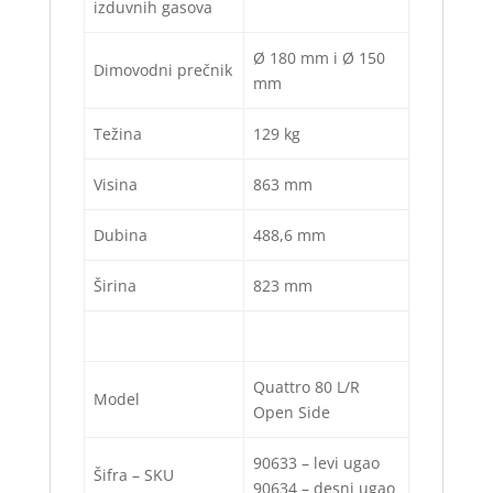
izduvnih gasova
Ø 180 mm i Ø 150
Dimovodni prečnik
mm
Težina
129 kg
Visina
863 mm
Dubina
488,6 mm
Širina
823 mm
Quattro 80 L/R
Model
Open Side
90633 – levi ugao
Šifra – SKU
90634 – desni ugao