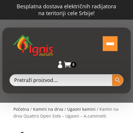
Besplatna dostava električnih radijatora
na teritoriji cele Srbije!


0
Početna
/
Kamini na drva
/
Ugaoni kamini
/ Kamin na
drva Quattro Open Side – Ugaoni – A.caminetti