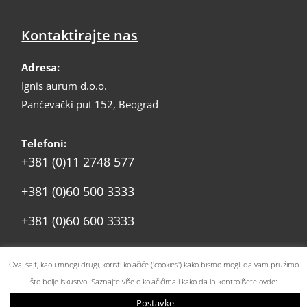
Kontaktirajte nas
Adresa:
Ignis aurum d.o.o.
Pančevački put 152, Beograd
Telefoni:
+381 (0)11 2748 577
+381 (0)60 500 3333
+381 (0)60 600 3333
prodaja@ignis.rs
Email:
Ovaj sajt, kao i mnogi drugi, koristi kolačiće ('cookies') kako bismo mogli da vam pružimo
što bolje iskustvo. Saznajte više o kolačićima i kako da ih kontrolišete ovde:
Postavke