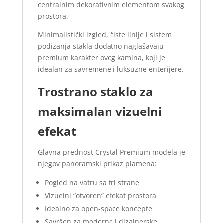
centralnim dekorativnim elementom svakog
U padajućem meniju ispod
prostora.
odaberite cenu kamina sa
ugradnjom ili bez ugradnje.
Minimalistički izgled, čiste linije i sistem
podizanja stakla dodatno naglašavaju
premium karakter ovog kamina, koji je
idealan za savremene i luksuzne enterijere.
Trostrano staklo za
maksimalan vizuelni
efekat
Glavna prednost Crystal Premium modela je
njegov panoramski prikaz plamena:
Pogled na vatru sa tri strane
Vizuelni “otvoren” efekat prostora
Idealno za open-space koncepte
Savršen za moderne i dizajnerske