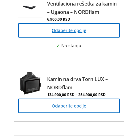
Ventilaciona rešetka za kamin
– Ugaona – NORDflam
6.900,00
RSD
Овај
производ
Odaberite opcije
има
више
варијанти.
Опције
могу
бити
изабране
Kamin na drva Torn LUX –
на
NORDflam
страници
Распон цена: од 
134.900,00
RSD
–
254.900,00
RSD
Овај
производа.
производ
Odaberite opcije
има
више
варијанти.
Опције
могу