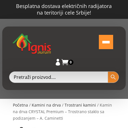
Besplatna dostava električnih radijatora
na teritoriji cele Srbije!


0
Početna
/
Kamini na drva
/
Trostrani kamini
/ Kamin
na drva CRYSTAL Premium – Trostrano staklo sa
podizanjem – A. Caminetti