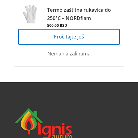
бити
Termo zaštitna rukavica do
изабране
250°C – NORDflam
на
500,00
RSD
страници
производа
Pročitajte još
Nema na zalihama