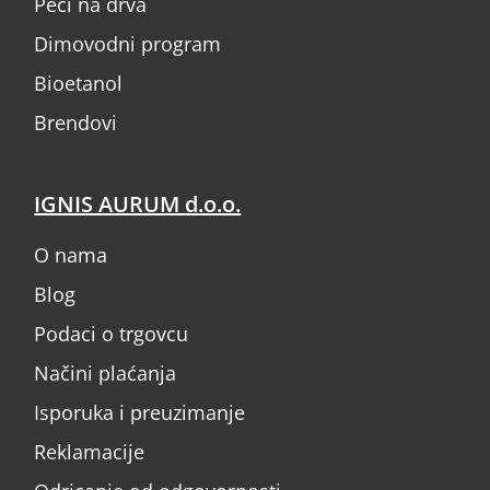
Peći na drva
Dimovodni program
Bioetanol
Brendovi
IGNIS AURUM d.o.o.
O nama
Blog
Podaci o trgovcu
Načini plaćanja
Isporuka i preuzimanje
Reklamacije