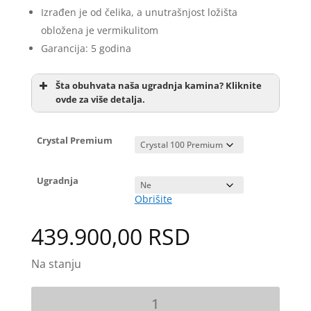
Izrađen je od čelika, a unutrašnjost ložišta
obložena je vermikulitom
Garancija: 5 godina
Šta obuhvata naša ugradnja kamina? Kliknite
ovde za više detalja.
Crystal Premium
Ugradnja
Obrišite
Dostavu
439.900,00
RSD
Kamin
Pozicioniranje kamina pomoću metalne
na