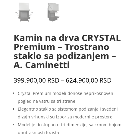
Kamin na drva CRYSTAL
Premium – Trostrano
staklo sa podizanjem –
A. Caminetti
Распон
399.900,00
RSD
–
624.900,00
RSD
цена:
од
Crystal Premium modeli donose neprikosnoven
399.900
pogled na vatru sa tri strane
до
Elegantno staklo sa sistemom podizanja i svedeni
624.900
dizajn vrhunski su izbor za modernije prostore
Model je dostupan u tri dimenzije, sa crnom bojom
unutrašnjosti ložišta