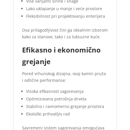
Više varijanti širine i snage
Lako uklapanje u manje i veće prostore
Fleksibilnost pri projektovanju enterijera
Ova prilagodljivost čini ga idealnim izborom
kako za stanove, tako i za luksuzne kuće.
Efikasno i ekonomično
grejanje
Pored vrhunskog dizajna, ovaj kamin pruža
i odlične performanse:
Visoka efikasnost sagorevanja
Optimizovana potrošnja drveta
Stabilno i ravnomerno grejanje prostora
Ekološki prihvatljiv rad
Savremeni sistem sagorevanja omogućava