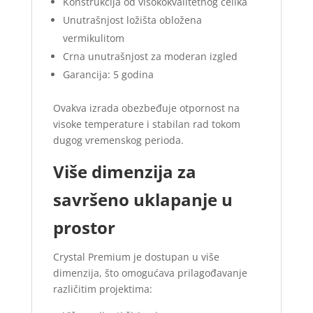
Konstrukcija od visokokvalitetnog čelika
Unutrašnjost ložišta obložena
vermikulitom
Crna unutrašnjost za moderan izgled
Garancija: 5 godina
Ovakva izrada obezbeđuje otpornost na
visoke temperature i stabilan rad tokom
dugog vremenskog perioda.
Više dimenzija za
savršeno uklapanje u
prostor
Crystal Premium je dostupan u više
dimenzija, što omogućava prilagođavanje
različitim projektima: