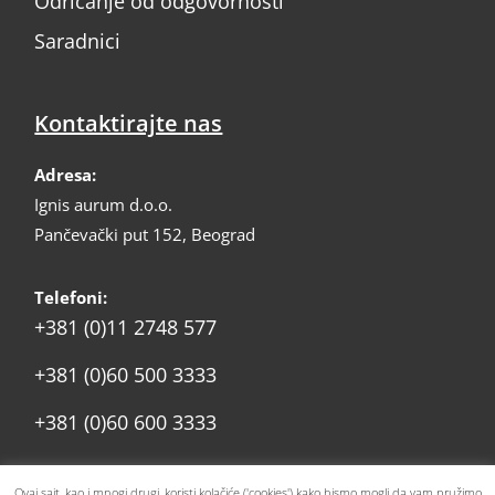
Odricanje od odgovornosti
Saradnici
Kontaktirajte nas
Adresa:
Ignis aurum d.o.o.
Pančevački put 152, Beograd
Telefoni:
+381 (0)11 2748 577
+381 (0)60 500 3333
+381 (0)60 600 3333
prodaja@ignis.rs
Email:
Ovaj sajt, kao i mnogi drugi, koristi kolačiće ('cookies') kako bismo mogli da vam pružimo