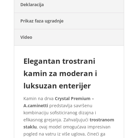
Deklaracija
Prikaz faza ugradnje
Završnu obradu do molerskih radova što
Video
podrazumeva postavljanje mrežice i lepka
Postavljanje kaminskih rešetki za cirkulaciju
vazduha
Elegantan trostrani
kamin za moderan i
luksuzan enterijer
Kamin na drva
Crystal Premium –
A.caminetti
predstavlja savršenu
kombinaciju sofisticiranog dizajna i
efikasnog grejanja. Zahvaljujući
trostranom
staklu
, ovaj model omogućava impresivan
pogled na vatru iz više uglova, čineći ga