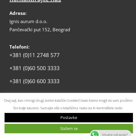
Adresa:
Ignis aurum d.o.o.
Pančevački put 152, Beograd
Telefoni:
+381 (0)11 2748 577
+381 (0)60 500 3333
+381 (0)60 600 3333
prodaja@ignis.rs
Email:
Ovaj sajt, kao i mnogi drugi, koristi kolačiće ('cookies') kako bismo mogli da vam pružimo
što bolje iskustvo. Saznajte više o kolačićima i kako da ih kontrolišete ovde:
Postavke
© 2025 – Ignis Aurum DOO. Sva prava zadržana. |
Politika
Slažem se
privatnosti i kolačića
Imate pitanje?