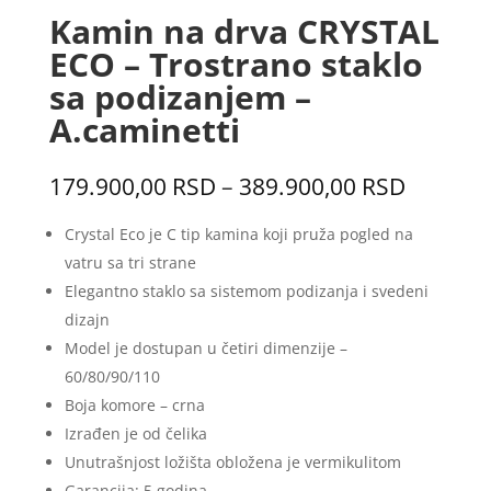
Kamin na drva CRYSTAL
ECO – Trostrano staklo
sa podizanjem –
A.caminetti
Распон
179.900,00
RSD
–
389.900,00
RSD
цена:
од
Crystal Eco je C tip kamina koji pruža pogled na
179.900
vatru sa tri strane
до
Elegantno staklo sa sistemom podizanja i svedeni
389.900
dizajn
Model je dostupan u četiri dimenzije –
60/80/90/110
Boja komore – crna
Izrađen je od čelika
Unutrašnjost ložišta obložena je vermikulitom
Garancija: 5 godina