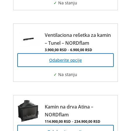
варијанти.
Опције
могу
бити
изабране
Ventilaciona rešetka za kamin
на
– Tunel – NORDflam
страници
Распон цена: од 3.900
3.900,00
RSD
–
6.900,00
RSD
Овај
производа
производ
Odaberite opcije
има
више
варијанти.
Опције
могу
бити
изабране
Kamin na drva Atina –
на
NORDflam
страници
Распон цена: од 
114.900,00
RSD
–
234.900,00
RSD
Овај
производа.
производ