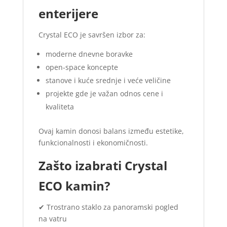
enterijere
Crystal ECO je savršen izbor za:
moderne dnevne boravke
open-space koncepte
stanove i kuće srednje i veće veličine
projekte gde je važan odnos cene i
kvaliteta
Ovaj kamin donosi balans između estetike,
funkcionalnosti i ekonomičnosti.
Zašto izabrati Crystal
ECO kamin?
✔ Trostrano staklo za panoramski pogled
na vatru