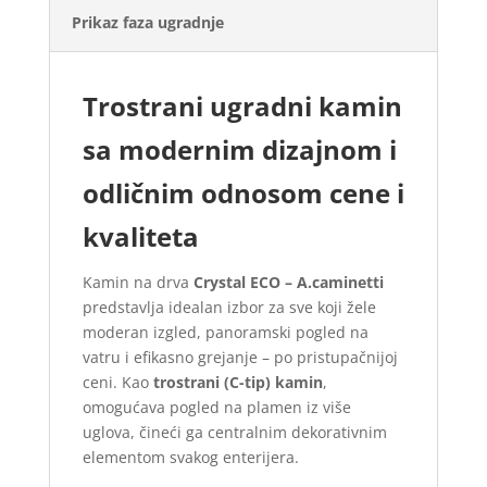
Prikaz faza ugradnje
Završnu obradu do molerskih radova što
podrazumeva postavljanje mrežice i lepka
Postavljanje kaminskih rešetki za cirkulaciju
Trostrani ugradni kamin
vazduha
sa modernim dizajnom i
odličnim odnosom cene i
kvaliteta
Kamin na drva
Crystal ECO – A.caminetti
predstavlja idealan izbor za sve koji žele
moderan izgled, panoramski pogled na
vatru i efikasno grejanje – po pristupačnijoj
ceni. Kao
trostrani (C-tip) kamin
,
omogućava pogled na plamen iz više
U padajućem meniju ispod
uglova, čineći ga centralnim dekorativnim
odaberite cenu kamina sa
elementom svakog enterijera.
ugradnjom ili bez ugradnje.