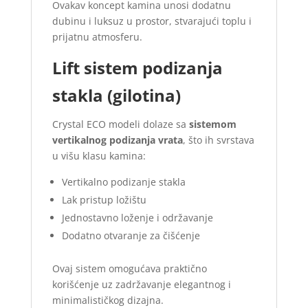
Ovakav koncept kamina unosi dodatnu
dubinu i luksuz u prostor, stvarajući toplu i
prijatnu atmosferu.
Lift sistem podizanja
stakla (gilotina)
Crystal ECO modeli dolaze sa
sistemom
vertikalnog podizanja vrata
, što ih svrstava
u višu klasu kamina:
Vertikalno podizanje stakla
Lak pristup ložištu
Jednostavno loženje i održavanje
Dodatno otvaranje za čišćenje
Ovaj sistem omogućava praktično
korišćenje uz zadržavanje elegantnog i
minimalističkog dizajna.