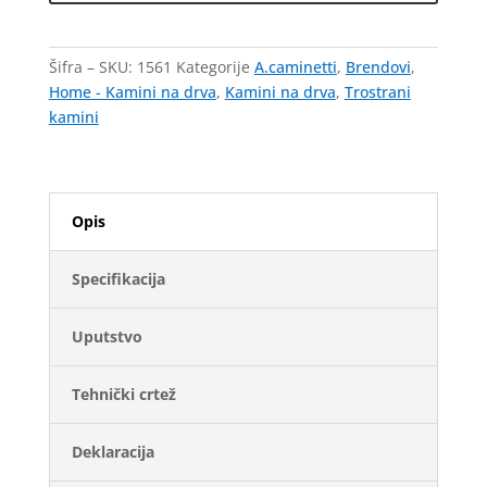
-
pertlovane fleksibilne inox cevi
Trostrano
Šifra – SKU:
1561
Kategorije
A.caminetti
,
Brendovi
,
staklo
Home - Kamini na drva
,
Kamini na drva
,
Trostrani
sa
kamini
podizanjem
–
A.caminetti
Izradu obloge kamina od kalcijum-silikatnih
količina
Opis
ploča
9,76
m2
Specifikacija
Uputstvo
12,2
Tehnički crtež
Deklaracija