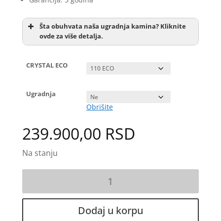
Šta obuhvata naša ugradnja kamina? Kliknite
ovde za više detalja.
CRYSTAL ECO
Ugradnja
Obrišite
Dostavu
239.900,00
RSD
Kamin
Pozicioniranje kamina pomoću metalne
na
konstrukcije ili Ytong blokova sa pločom od
drva
termo betona
CRYSTAL
Dodaj u korpu
ECO
Spajanje kamina sa dimnjakom pomoću