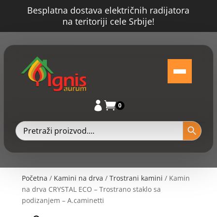
Besplatna dostava električnih radijatora
na teritoriji cele Srbije!


0
Početna
/
Kamini na drva
/
Trostrani kamini
/ Kamin
na drva CRYSTAL ECO – Trostrano staklo sa
podizanjem – A.caminetti