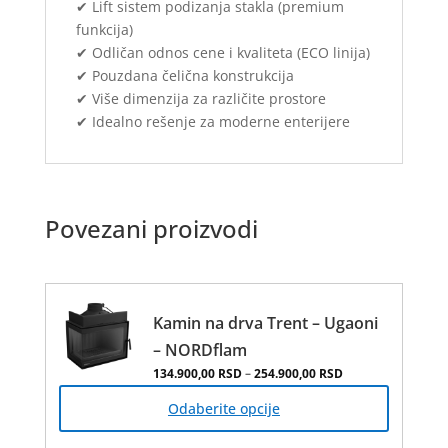
✔ Lift sistem podizanja stakla (premium
funkcija)
✔ Odličan odnos cene i kvaliteta (ECO linija)
✔ Pouzdana čelična konstrukcija
✔ Više dimenzija za različite prostore
✔ Idealno rešenje za moderne enterijere
Povezani proizvodi
Kamin na drva Trent – Ugaoni
– NORDflam
Распон цена: од 
134.900,00
RSD
–
254.900,00
RSD
Овај
производ
Odaberite opcije
има
више