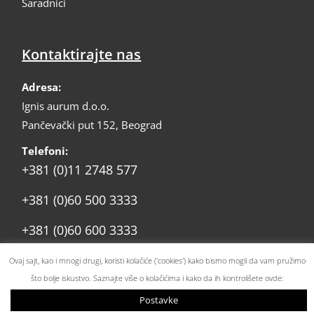
Saradnici
Kontaktirajte nas
Adresa:
Ignis aurum d.o.o.
Pančevački put 152, Beograd
Telefoni:
+381 (0)11 2748 577
+381 (0)60 500 3333
+381 (0)60 600 3333
prodaja@ignis.rs
Email:
Ovaj sajt, kao i mnogi drugi, koristi kolačiće ('cookies') kako bismo mogli da vam pružimo
što bolje iskustvo. Saznajte više o kolačićima i kako da ih kontrolišete ovde:
Postavke