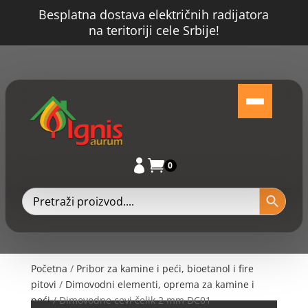
Besplatna dostava električnih radijatora
na teritoriji cele Srbije!


0
Početna
/
Pribor za kamine i peći, bioetanol i fire
pitovi
/
Dimovodni elementi, oprema za kamine i
peći
/ Dimovodne cevi čelik 2 mm DC01