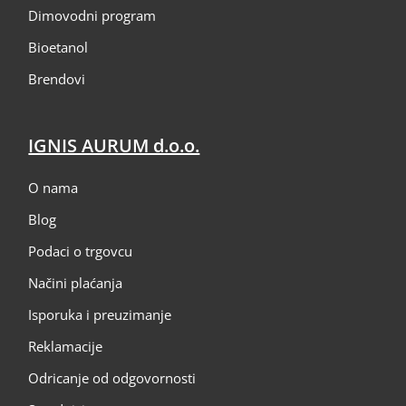
Dimovodni program
Bioetanol
Brendovi
IGNIS AURUM d.o.o.
O nama
Blog
Podaci o trgovcu
Načini plaćanja
Isporuka i preuzimanje
Reklamacije
Odricanje od odgovornosti