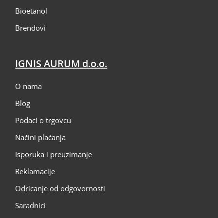
Bioetanol
Brendovi
IGNIS AURUM d.o.o.
O nama
Blog
Podaci o trgovcu
Načini plaćanja
Isporuka i preuzimanje
Reklamacije
Odricanje od odgovornosti
Saradnici