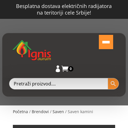
Besplatna dostava električnih radijatora
na teritoriji cele Srbije!


0
Početna
/
Brendovi
/
Saven
/ Saven kamini