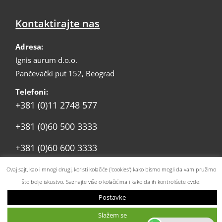
Kontaktirajte nas
Adresa:
Ignis aurum d.o.o.
Pančevački put 152, Beograd
Telefoni:
+381 (0)11 2748 577
+381 (0)60 500 3333
+381 (0)60 600 3333
prodaja@ignis.rs
Email:
Ovaj sajt, kao i mnogi drugi, koristi kolačiće ('cookies') kako bismo mogli da vam pružimo
što bolje iskustvo. Saznajte više o kolačićima i kako da ih kontrolišete ovde:
Postavke
© 2025 – Ignis Aurum DOO. Sva prava zadržana. |
Politika
Slažem se
privatnosti i kolačića