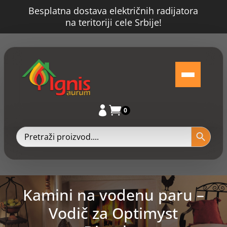
Besplatna dostava električnih radijatora
na teritoriji cele Srbije!


0
Kamini na vodenu paru –
Vodič za Optimyst