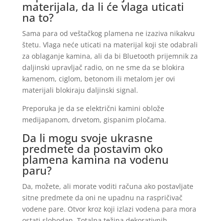
materijala, da li će vlaga uticati
na to?
Sama para od veštačkog plamena ne izaziva nikakvu
štetu. Vlaga neće uticati na materijal koji ste odabrali
za oblaganje kamina, ali da bi Bluetooth prijemnik za
daljinski upravljač radio, on ne sme da se blokira
kamenom, ciglom, betonom ili metalom jer ovi
materijali blokiraju daljinski signal.
Preporuka je da se električni kamini oblože
medijapanom, drvetom, gispanim pločama.
Da li mogu svoje ukrasne
predmete da postavim oko
plamena kamina na vodenu
paru?
Da, možete, ali morate voditi računa ako postavljate
sitne predmete da oni ne upadnu na raspričivač
vodene pare. Otvor kroz koji izlazi vodena para mora
ostati slobodan. Totalna težina dekorativnih