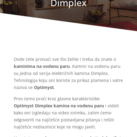
Dimplex
Ovde ćete pronaći sve što želite i treba da znate o
kaminima na vodenu paru
. Kamini na vodenu paru
su jedna od serija električnih kamina Dimplex.
Tehnologija koju oni koriste za prikaz plamena i vatre
naziva se
Optimyst
.
Prvo ćemo proći kroz glavne karakteristike
Optimyst
Dimplex kamina na vodenu paru
i videti
kako oni izgledaju na video snimku, zatim ćemo
odgovoriti na najčešće postavljana pitanja i rešiti
najčešće nedoumice koje se mogu javiti.