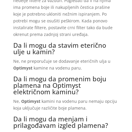
nedelje filtere za vazduh. Pogledati da li na njima
ima promena boje ili nakupljenih čestica prašine
koje je potrebno ukloniti nežnim ispiranjem. Po
potrebi mogu se osušiti peškirom. Kada ponovo
instalirate filtere, postavite crni filter tako da bude
okrenut prema zadnjoj strani uređaja.
Da li mogu da stavim eterično
ulje u kamin?
Ne, ne preporučuje se dodavanje eteričnih ulja u
Optimyst
kamine na vodenu paru.
Da li mogu da promenim boju
plamena na Optimyst
električnom kaminu?
Ne,
Optimyst
kamini na vodenu paru nemaju opciju
koja uključuje različite boje plamena.
Da li mogu da menjam i
prilagođavam izgled plamena?