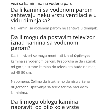
vezi sa kaminima na vodenu paru
Da li kamini sa vodenom parom
zahtevaju neku vrstu ventilacije u
vidu dimnjaka?
Ne, kamini sa vodenom parom ne zahtevaju dimnjak.
Da li mogu da postavim televizor
iznad kamina sa vodenom
parom?
Da, televizori se mogu montirati iznad
Optimyst
kamina sa vodenom parom. Preporuka je da razmak
od gornje strane kamina do televizora bude ne manji
od 45-50 cm.
Napomena: Želimo da istaknemo da nisu vršena
dugoročna ispitivanja sa televizorima nad ovim
kaminima.
Da li mogu oblogu kamina
napraviti od bilo koje vrste