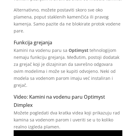
Alternativno, možete postaviti skoro sve oko
plamena, poput staklenih kamenčića ili pravog
kamenja. Samo pazite da ne blokirate protok vodene
pare.
Funkcija grejanja
Kamini na vodenu paru sa
Optimyst
tehnologijom
nemaju funkciju grejanja. Međutim, postoji dodatak
za grejač koji je dizajniran da savrešno odgovara
ovim modelima i može se kupiti odvojeno. Neki od
modela sa vodenom parom imaju već instaliran i
grejač.
Video: Kamini na vodenu paru Optimyst
Dimplex
Možete pogledati dva kratka videa koji prikazuju rad
kamina sa vodenom parom i uveriti se u to koliko
realno izgleda plamen.