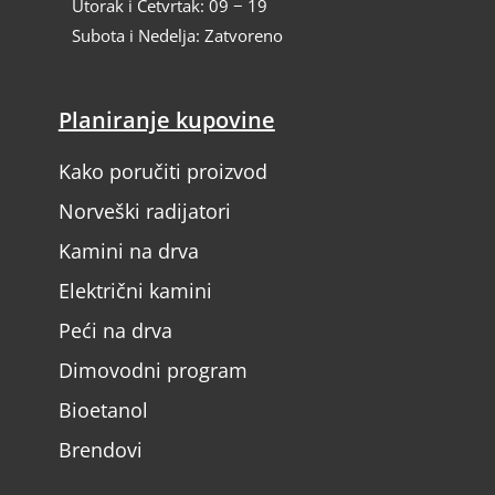
Utorak i Četvrtak: 09 − 19
Subota i Nedelja: Zatvoreno
Planiranje kupovine
Kako poručiti proizvod
Norveški radijatori
Kamini na drva
Električni kamini
Peći na drva
Dimovodni program
Bioetanol
Brendovi