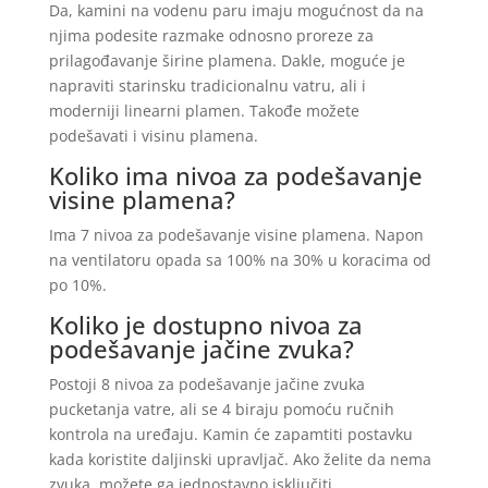
Da, kamini na vodenu paru imaju mogućnost da na
njima podesite razmake odnosno proreze za
prilagođavanje širine plamena. Dakle, moguće je
napraviti starinsku tradicionalnu vatru, ali i
moderniji linearni plamen. Takođe možete
podešavati i visinu plamena.
Koliko ima nivoa za podešavanje
visine plamena?
Ima 7 nivoa za podešavanje visine plamena. Napon
na ventilatoru opada sa 100% na 30% u koracima od
po 10%.
Koliko je dostupno nivoa za
podešavanje jačine zvuka?
Postoji 8 nivoa za podešavanje jačine zvuka
pucketanja vatre, ali se 4 biraju pomoću ručnih
kontrola na uređaju. Kamin će zapamtiti postavku
kada koristite daljinski upravljač. Ako želite da nema
zvuka, možete ga jednostavno isključiti.