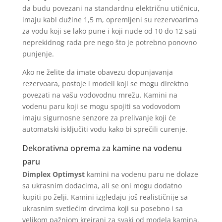
da budu povezani na standardnu električnu utičnicu,
imaju kabl dužine 1,5 m, opremljeni su rezervoarima
za vodu koji se lako pune i koji nude od 10 do 12 sati
neprekidnog rada pre nego što je potrebno ponovno
punjenje.
Ako ne želite da imate obavezu dopunjavanja
rezervoara, postoje i modeli koji se mogu direktno
povezati na vašu vodovodnu mrežu. Kamini na
vodenu paru koji se mogu spojiti sa vodovodom
imaju sigurnosne senzore za prelivanje koji će
automatski isključiti vodu kako bi sprečili curenje.
Dekorativna oprema za kamine na vodenu
paru
Dimplex
Optimyst
kamini na vodenu paru ne dolaze
sa ukrasnim dodacima, ali se oni mogu dodatno
kupiti po želji. Kamini izgledaju još realističnije sa
ukrasnim svetlećim drvcima koji su posebno i sa
velikom pažnjom kreirani za svaki od modela kamina.