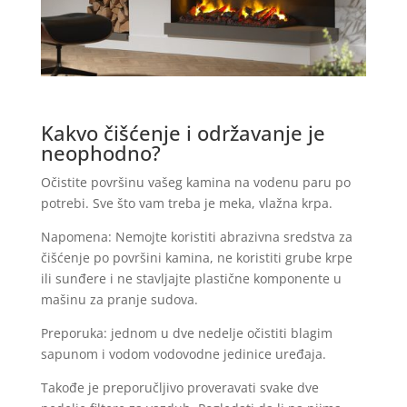
Kakvo čišćenje i održavanje je
neophodno?
Očistite površinu vašeg kamina na vodenu paru po
potrebi. Sve što vam treba je meka, vlažna krpa.
Napomena: Nemojte koristiti abrazivna sredstva za
čišćenje po površini kamina, ne koristiti grube krpe
ili sunđere i ne stavljajte plastične komponente u
mašinu za pranje sudova.
Preporuka: jednom u dve nedelje očistiti blagim
sapunom i vodom vodovodne jedinice uređaja.
Takođe je preporučljivo proveravati svake dve