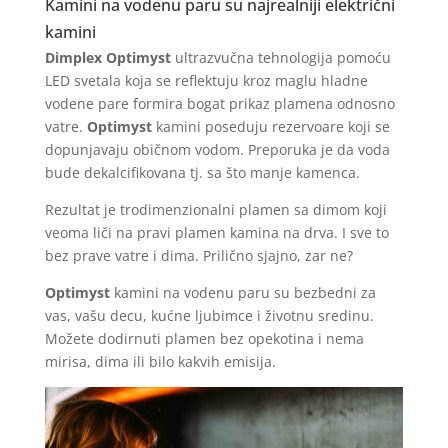
Kamini na vodenu paru su najrealniji električni
kamini
Dimplex
Optimyst
ultrazvučna tehnologija pomoću
LED svetala koja se reflektuju kroz maglu hladne
vodene pare formira bogat prikaz plamena odnosno
vatre.
Optimyst
kamini poseduju rezervoare koji se
dopunjavaju običnom vodom. Preporuka je da voda
bude dekalcifikovana tj. sa što manje kamenca.
Rezultat je trodimenzionalni plamen sa dimom koji
veoma liči na pravi plamen kamina na drva. I sve to
bez prave vatre i dima. Prilično sjajno, zar ne?
Optimyst
kamini na vodenu paru su bezbedni za
vas, vašu decu, kućne ljubimce i životnu sredinu.
Možete dodirnuti plamen bez opekotina i nema
mirisa, dima ili bilo kakvih emisija.