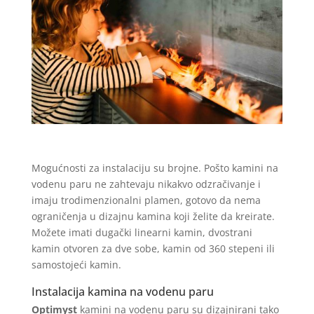
Mogućnosti za instalaciju su brojne. Pošto kamini na
vodenu paru ne zahtevaju nikakvo odzračivanje i
imaju trodimenzionalni plamen, gotovo da nema
ograničenja u dizajnu kamina koji želite da kreirate.
Možete imati dugački linearni kamin, dvostrani
kamin otvoren za dve sobe, kamin od 360 stepeni ili
samostojeći kamin.
Instalacija kamina na vodenu paru
Optimyst
kamini na vodenu paru su dizajnirani tako