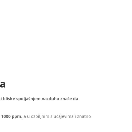
ja
i bliske spoljašnjem vazduhu znače da
ko 1000 ppm,
a u ozbiljnim slučajevima i znatno