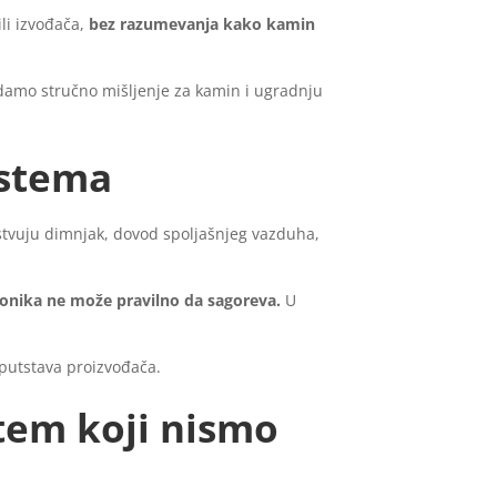
li izvođača,
bez razumevanja kako kamin
a damo stručno mišljenje za kamin i ugradnju
istema
tvuju dimnjak, dovod spoljašnjeg vazduha,
onika ne može pravilno da sagoreva.
U
putstava proizvođača.
stem koji nismo