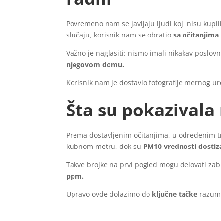
Povremeno nam se javljaju ljudi koji nisu kupil
slučaju, korisnik nam se obratio
sa očitanjima
Važno je naglasiti: nismo imali nikakav poslov
njegovom domu.
Korisnik nam je dostavio fotografije mernog u
Šta su pokazivala
Prema dostavljenim očitanjima, u određenim 
kubnom metru, dok su
PM10 vrednosti dostiza
Takve brojke na prvi pogled mogu delovati za
ppm.
Upravo ovde dolazimo do
ključne tačke
razume