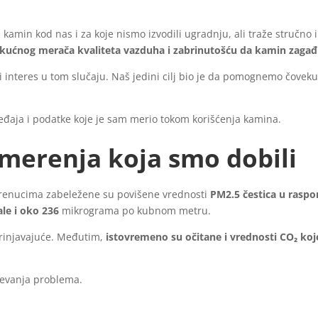
i kamin kod nas i za koje nismo izvodili ugradnju, ali traže stručno
 kućnog merača kvaliteta vazduha i zabrinutošću da kamin zagađ
ni interes u tom slučaju. Naš jedini cilj bio je da pomognemo čove
ređaja i podatke koje je sam merio tokom korišćenja kamina.
 merenja koja smo dobili
trenucima zabeležene su povišene vrednosti
PM2.5 čestica u raspo
le i oko 236
mikrograma po kubnom metru.
brinjavajuće. Međutim,
istovremeno su očitane i vrednosti CO₂ koje
vanja problema.