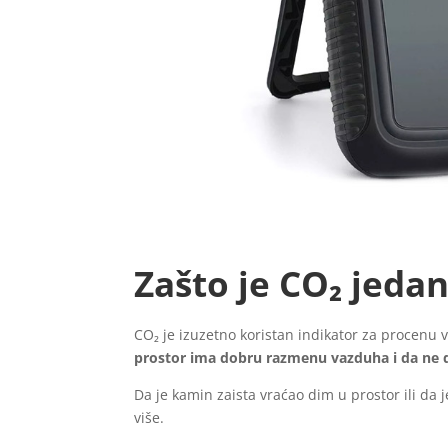
Zašto je CO₂ jedan
CO₂ je izuzetno koristan indikator za procenu 
prostor ima dobru razmenu vazduha i da ne d
Da je kamin zaista vraćao dim u prostor ili da 
više.