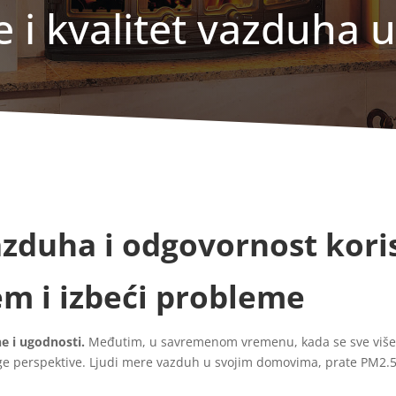
e i kvalitet vazduha
azduha i odgovornost kori
em i izbeći probleme
e i ugodnosti.
Međutim, u savremenom vremenu, kada se sve više
ge perspektive. Ljudi mere vazduh u svojim domovima, prate PM2.5 