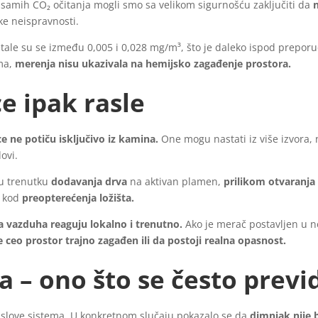
amih CO₂ očitanja mogli smo sa velikom sigurnošću zaključiti da
e neispravnosti.
tale su se između 0,005 i 0,028 mg/m³, što je daleko ispod prepor
ima,
merenja nisu ukazivala na hemijsko zagađenje prostora.
e ipak rasle
e ne potiču isključivo iz kamina.
One mogu nastati iz više izvora, n
ovi.
 u trenutku
dodavanja drva
na aktivan plamen,
prilikom otvaranja 
i kod
preopterećenja ložišta.
a vazduha reaguju lokalno i trenutno.
Ako je merač postavljen u ne
e ceo prostor trajno zagađen ili da postoji realna opasnost.
 – ono što se često previ
 uslove sistema. U konkretnom slučaju pokazalo se da
dimnjak nije 