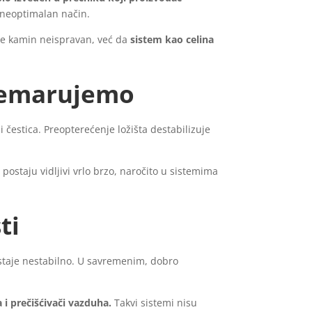
 neoptimalan način.
a je kamin neispravan, već da
sistem kao celina
anemarujemo
 čestica. Preopterećenje ložišta destabilizuje
ostaju vidljivi vrlo brzo, naročito u sistemima
ti
staje nestabilno. U savremenim, dobro
i prečišćivači vazduha.
Takvi sistemi nisu