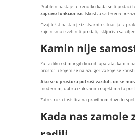
Problem nastaje u trenutku kada se ti podaci 
zapravo funkcioniše.
Iskustvo sa terena pokazu
Ovaj tekst nastao je iz stvarnih situacija iz p
koje nismo izveli niti prodali, isključivo sa cil
Kamin nije samost
Za razliku od mnogih kućnih aparata, kamin n
prostor u kojem se nalazi, gorivo koje se koristi,
Ako se u prostoru potroši vazduh, on se mor
modernim, dobro izolovanim objektima to posta
Zato struka insistira na pravilnom dovodu sp
Kada nas zamole z
radili