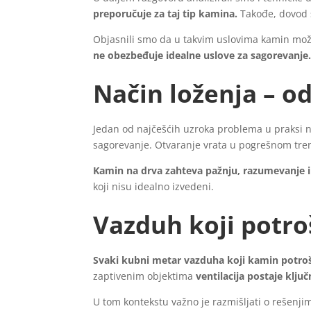
preporučuje za taj tip kamina.
Takođe, dovod 
Objasnili smo da u takvim uslovima kamin može 
ne obezbeđuje idealne uslove za sagorevanje
Način loženja – 
Jedan od najčešćih uzroka problema u praksi n
sagorevanje. Otvaranje vrata u pogrešnom tren
Kamin na drva zahteva pažnju, razumevanje i 
koji nisu idealno izvedeni.
Vazduh koji potr
Svaki kubni metar vazduha koji kamin potro
zaptivenim objektima
ventilacija postaje klju
U tom kontekstu važno je razmišljati o rešenjim