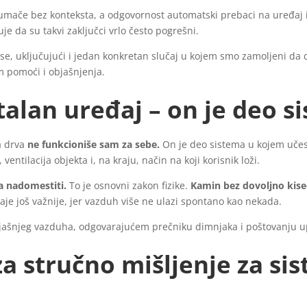
tumače bez konteksta, a odgovornost automatski prebaci na uređaj i
je da su takvi zaključci vrlo često pogrešni.
rakse, uključujući i jedan konkretan slučaj u kojem smo zamoljeni d
jem pomoći i objašnjenja.
alan uređaj – on je deo s
a drva
ne funkcioniše sam za sebe.
On je deo sistema u kojem učes
 ventilacija objekta i, na kraju, način na koji korisnik loži.
a nadomestiti.
To je osnovni zakon fizike.
Kamin bez dovoljno kise
je još važnije, jer vazduh više ne ulazi spontano kao nekada.
oljašnjeg vazduha, odgovarajućem prečniku dimnjaka i poštovanju u
a stručno mišljenje za si