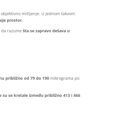
 i objektivno mišljenje. U jednom takvom
uje prostor.
ku da razume
šta se zapravo dešava u
nu približno od 79 do 190
mikrograma po
 su se kretale između približno 413 i 466