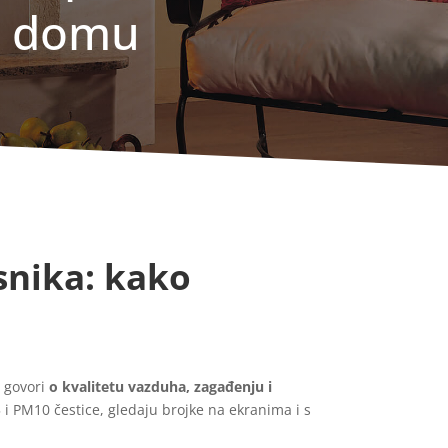
 u domu
snika: kako
 govori
o kvalitetu vazduha, zagađenju i
i PM10 čestice, gledaju brojke na ekranima i s