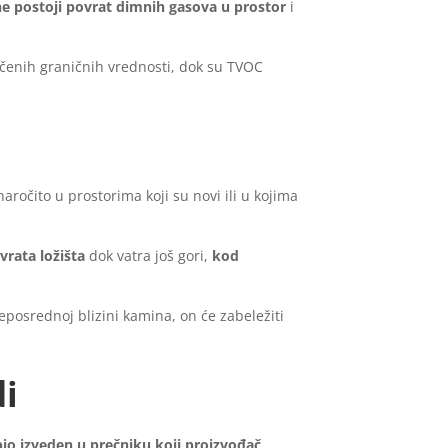
ne postoji povrat dimnih gasova u prostor
i
učenih graničnih vrednosti, dok su TVOC
aročito u prostorima koji su novi ili u kojima
vrata ložišta
dok vatra još gori,
kod
posrednoj blizini kamina, on će zabeležiti
di
bio izveden u prečniku koji proizvođač