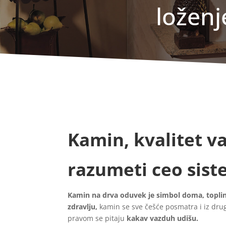
loženj
Kamin, kvalitet v
razumeti ceo sist
Kamin na drva oduvek je simbol doma, toplin
zdravlju,
kamin se sve češće posmatra i iz dru
pravom se pitaju
kakav vazduh udišu.