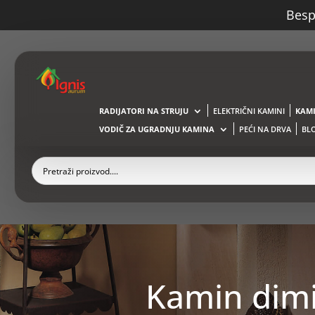
Bespl
RADIJATORI NA STRUJU
ELEKTRIČNI KAMINI
KAMI
VODIČ ZA UGRADNJU KAMINA
PEĆI NA DRVA
BL
Kamin dimi