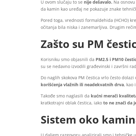
U ovom slučaju to se
nije dešavalo.
Na osnovu s
da kamin kao uređaj ne pokazuje znake tehničk
Pored toga, vrednosti formaldehida (HCHO) kre
očitanja bila niska i zanemarljiva. Drugim reč
Zašto su PM čestic
Korisniku smo objasnili da
PM2.5 i PM10 čestic
su se nedavno izvodili građevinski i završni rad
Do naglih skokova PM čestica vrlo često dolazi
korišćenja vlažnih ili neadekvatnih drva
, kao 
Takođe smo naglasili da
kućni merači kvalitet
kratkotrajni oblak čestica, iako
to ne znači da j
Sistem oko kamina
U daljem razgovoru analizirali smo i tehničke