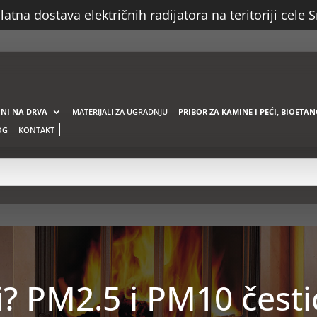
atna dostava električnih radijatora na teritoriji cele S
NI NA DRVA
MATERIJALI ZA UGRADNJU
PRIBOR ZA KAMINE I PEĆI, BIOETANO
OG
KONTAKT
? PM2.5 i PM10 čestic