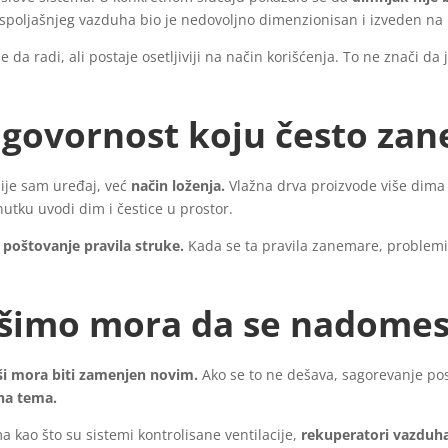
spoljašnjeg vazduha bio je nedovoljno dimenzionisan i izveden na
da radi, ali postaje osetljiviji na način korišćenja. To ne znači d
.
odgovornost koju često z
ije sam uređaj, već
način loženja.
Vlažna drva proizvode više dima i
utku uvodi dim i čestice u prostor.
poštovanje pravila struke.
Kada se ta pravila zanemare, problemi p
ošimo mora da se nadomes
ši mora biti zamenjen novim.
Ako se to ne dešava, sagorevanje po
čna tema.
a kao što su sistemi kontrolisane ventilacije,
rekuperatori vazduha 