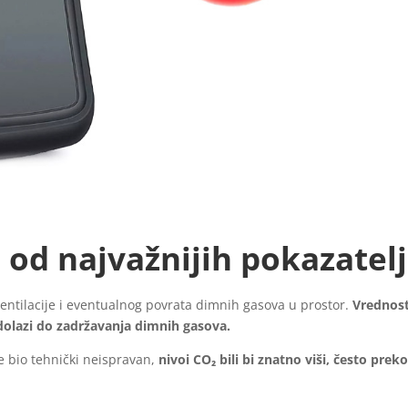
 od najvažnijih pokazatel
ventilacije i eventualnog povrata dimnih gasova u prostor.
Vrednost
olazi do zadržavanja dimnih gasova.
je bio tehnički neispravan,
nivoi CO₂ bili bi znatno viši, često pre