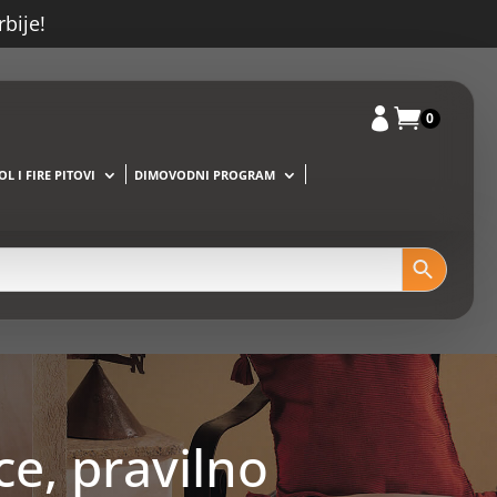
rbije!


0
L I FIRE PITOVI
DIMOVODNI PROGRAM
e, pravilno