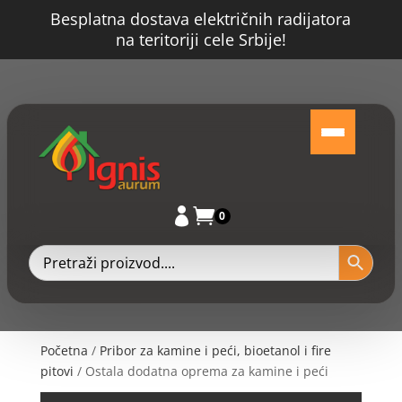
Besplatna dostava električnih radijatora
na teritoriji cele Srbije!


0
Početna
/
Pribor za kamine i peći, bioetanol i fire
pitovi
/ Ostala dodatna oprema za kamine i peći