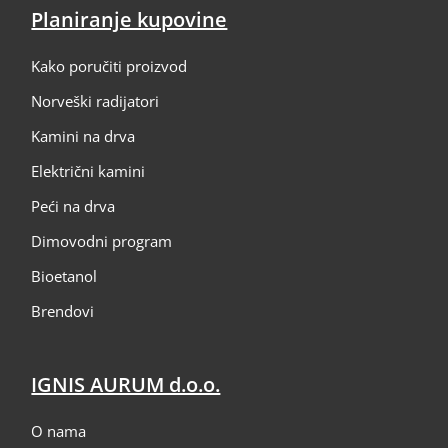
Planiranje kupovine
Kako poručiti proizvod
Norveški radijatori
Kamini na drva
Električni kamini
Peći na drva
Dimovodni program
Bioetanol
Brendovi
IGNIS AURUM d.o.o.
O nama