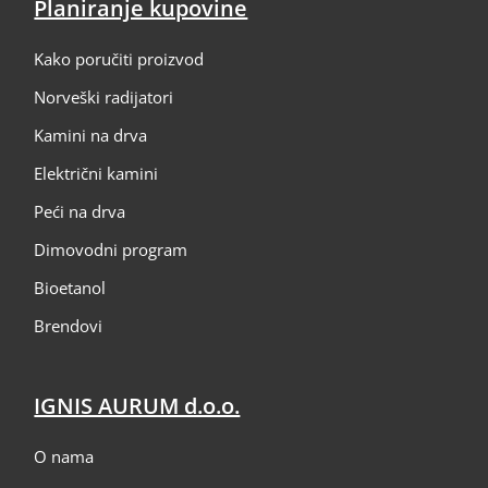
Planiranje kupovine
Kako poručiti proizvod
Norveški radijatori
Kamini na drva
Električni kamini
Peći na drva
Dimovodni program
Bioetanol
Brendovi
IGNIS AURUM d.o.o.
O nama