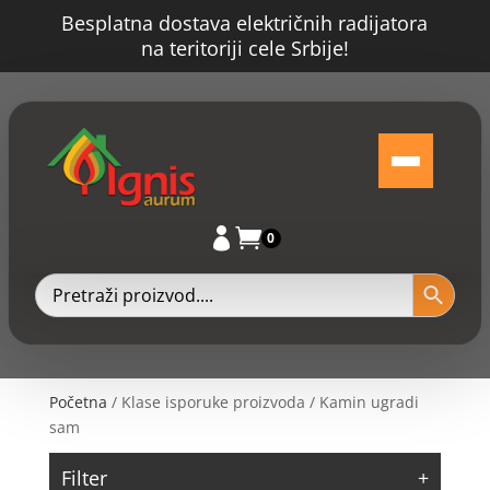
Besplatna dostava električnih radijatora
na teritoriji cele Srbije!


0
Početna
/ Klase isporuke proizvoda / Kamin ugradi
sam
Filter